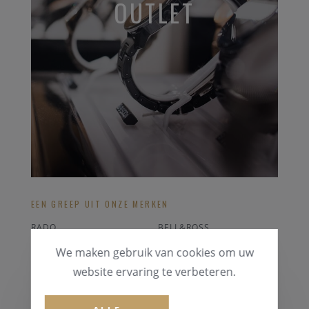
OUTLET
EEN GREEP UIT ONZE MERKEN
RADO
BELL&ROSS
ORIS
SEIKO
We maken gebruik van cookies om uw
OMEGA
FESTINA
website ervaring te verbeteren.
ALLE OUTLET