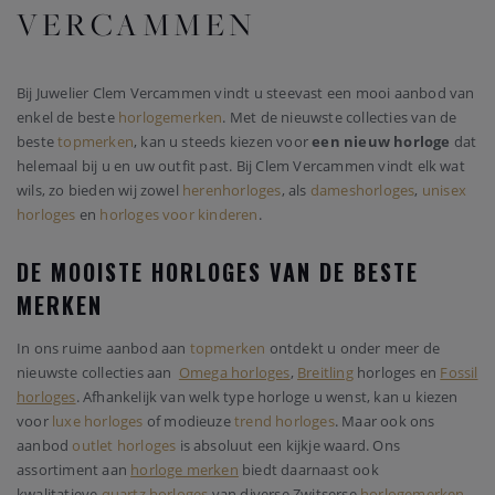
VERCAMMEN
Bij Juwelier Clem Vercammen vindt u steevast een mooi aanbod van
enkel de beste
horlogemerken
. Met de nieuwste collecties van de
beste
topmerken
, kan u steeds kiezen voor
een nieuw horloge
dat
helemaal bij u en uw outfit past. Bij Clem Vercammen vindt elk wat
wils, zo bieden wij zowel
herenhorloges
, als
dameshorloges
,
unisex
horloges
en
horloges voor kinderen
.
DE MOOISTE HORLOGES VAN DE BESTE
MERKEN
In ons ruime aanbod aan
topmerken
ontdekt u onder meer de
nieuwste collecties aan
Omega horloges
,
Breitling
horloges en
Fossil
horloges
. Afhankelijk van welk type horloge u wenst, kan u kiezen
voor
luxe horloges
of modieuze
trend horloges
. Maar ook ons
aanbod
outlet horloges
is absoluut een kijkje waard. Ons
assortiment aan
horloge merken
biedt daarnaast ook
kwalitatieve
quartz horloges
van diverse Zwitserse
horlogemerken
.