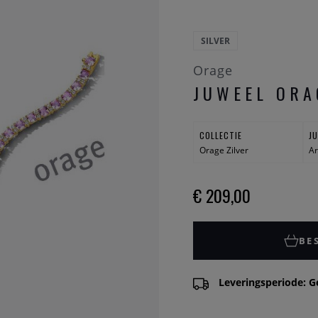
SILVER
Orage
JUWEEL ORA
COLLECTIE
J
Orage Zilver
A
€ 209,00
BE
Leveringsperiode: G