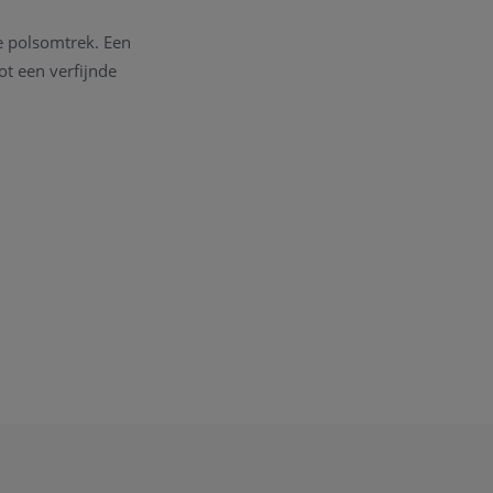
e polsomtrek. Een
ot een verfijnde
advies? Neem gerust