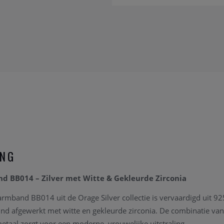
ING
d BB014 – Zilver met Witte & Gekleurde Zirconia
rmband BB014 uit de Orage Silver collectie is vervaardigd uit 9
fijnd afgewerkt met witte en gekleurde zirconia. De combinatie va
metaal zorgt voor een moderne, vrouwelijke uitstraling.