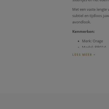
Met een vaste lengte 
subtiel en tijdloos ju
avondlook.
Kenmerken:
Merk: Orage
Model: BB014
Collectie: Orage 
Materiaal: 925 g
Steentjes: Witte
Lengte: 18 cm
Verpakking: Ori
Deze armband is besch
contact met ons op – 