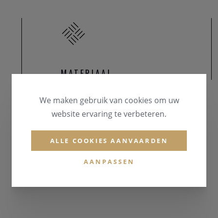
MATERIAAL
MATERIAAL & KLEUR
We maken gebruik van cookies om uw
Zilver 925
website ervaring te verbeteren.
EDELSTENEN
ALLE COOKIES AANVAARDEN
Zirconium
AANPASSEN