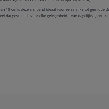
van 18 cm is deze armband ideaal voor een slanke tot gemiddeld
weel dat geschikt is voor elke gelegenheid – van dagelijks gebruik t
Silver
erhodineerd sterling zilver
 en gekleurde zirconia
ginele Orage verpakking inbegrepen
ikbaar in onze winkel. Wenst u meer informatie of persoonlijk 
wij helpen u graag.