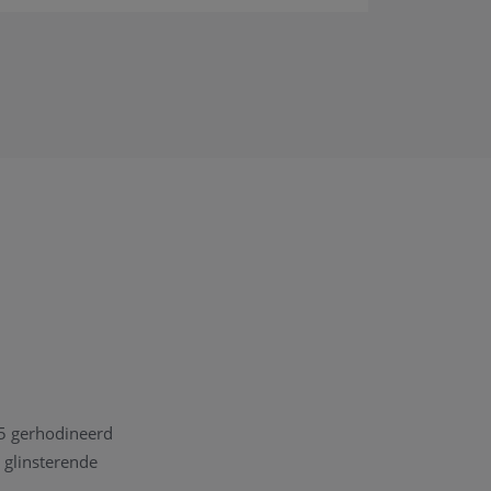
25 gerhodineerd
n glinsterende