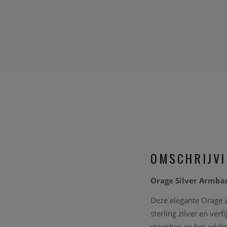
OMSCHRIJV
Orage Silver Armban
Deze elegante Orage a
sterling zilver en ver
steentjes en het edel