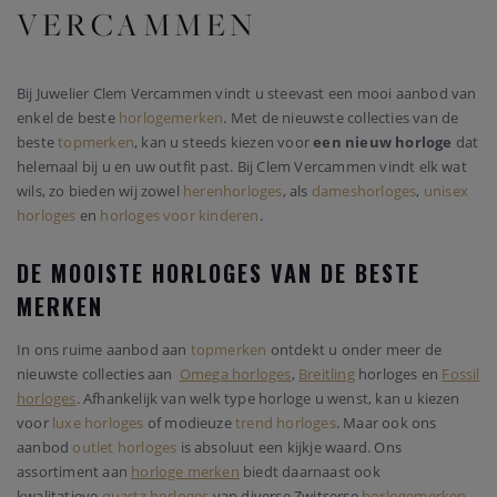
VERCAMMEN
Bij Juwelier Clem Vercammen vindt u steevast een mooi aanbod van
enkel de beste
horlogemerken
. Met de nieuwste collecties van de
beste
topmerken
, kan u steeds kiezen voor
een nieuw horloge
dat
helemaal bij u en uw outfit past. Bij Clem Vercammen vindt elk wat
wils, zo bieden wij zowel
herenhorloges
, als
dameshorloges
,
unisex
horloges
en
horloges voor kinderen
.
DE MOOISTE HORLOGES VAN DE BESTE
MERKEN
In ons ruime aanbod aan
topmerken
ontdekt u onder meer de
nieuwste collecties aan
Omega horloges
,
Breitling
horloges en
Fossil
horloges
. Afhankelijk van welk type horloge u wenst, kan u kiezen
voor
luxe horloges
of modieuze
trend horloges
. Maar ook ons
aanbod
outlet horloges
is absoluut een kijkje waard. Ons
assortiment aan
horloge merken
biedt daarnaast ook
kwalitatieve
quartz horloges
van diverse Zwitserse
horlogemerken
.