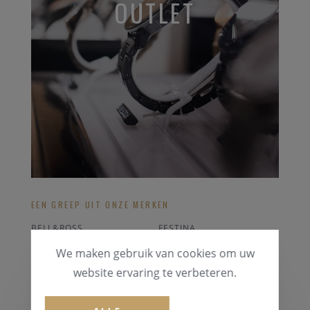
OUTLET
EEN GREEP UIT ONZE MERKEN
BELL&ROSS
FESTINA
CORUM
GUESS
We maken gebruik van cookies om uw
SWATCH
CASIO
website ervaring te verbeteren.
ALLE OUTLET