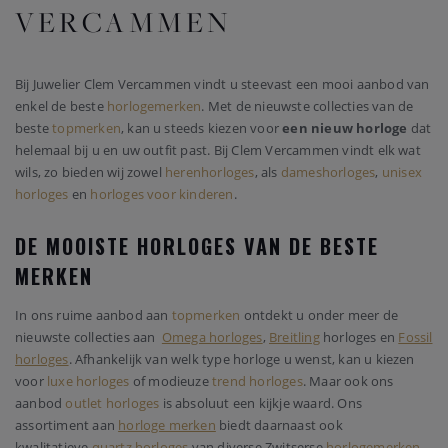
VERCAMMEN
Bij Juwelier Clem Vercammen vindt u steevast een mooi aanbod van
enkel de beste
horlogemerken
. Met de nieuwste collecties van de
beste
topmerken
, kan u steeds kiezen voor
een nieuw horloge
dat
helemaal bij u en uw outfit past. Bij Clem Vercammen vindt elk wat
wils, zo bieden wij zowel
herenhorloges
, als
dameshorloges
,
unisex
horloges
en
horloges voor kinderen
.
DE MOOISTE HORLOGES VAN DE BESTE
MERKEN
In ons ruime aanbod aan
topmerken
ontdekt u onder meer de
nieuwste collecties aan
Omega horloges
,
Breitling
horloges en
Fossil
horloges
. Afhankelijk van welk type horloge u wenst, kan u kiezen
voor
luxe horloges
of modieuze
trend horloges
. Maar ook ons
aanbod
outlet horloges
is absoluut een kijkje waard. Ons
assortiment aan
horloge merken
biedt daarnaast ook
kwalitatieve
quartz horloges
van diverse Zwitserse
horlogemerken
.