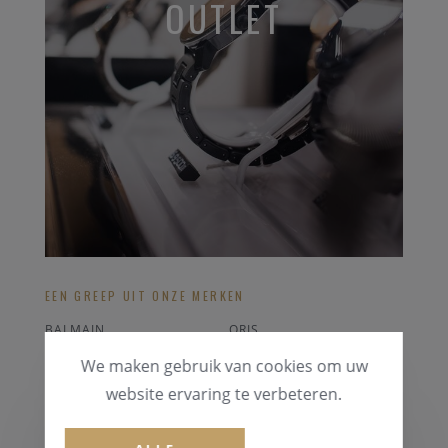
OUTLET
EEN GREEP UIT ONZE MERKEN
BALMAIN
ORIS
SWATCH
CERTINA
We maken gebruik van cookies om uw
FESTINA
POLAR HARTSLAGMETER
website ervaring te verbeteren.
ALLE OUTLET