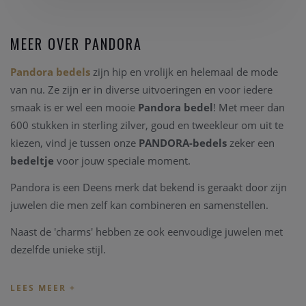
MEER OVER PANDORA
Pandora bedels
zijn hip en vrolijk en helemaal de mode
van nu. Ze zijn er in diverse uitvoeringen en voor iedere
smaak is er wel een mooie
Pandora bedel
! Met meer dan
600 stukken in sterling zilver, goud en tweekleur om uit te
kiezen, vind je tussen onze
PANDORA-bedels
zeker een
bedeltje
voor jouw speciale moment.
Pandora is een Deens merk dat bekend is geraakt door zijn
juwelen die men zelf kan combineren en samenstellen.
Naast de 'charms' hebben ze ook eenvoudige juwelen met
dezelfde unieke stijl.
Tip: de officiële
Pandora.net
website toont de volledige
collectie zonder rekening te houden met de bestaande