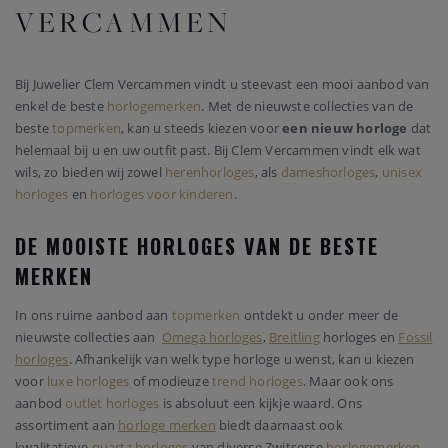
VERCAMMEN
Bij Juwelier Clem Vercammen vindt u steevast een mooi aanbod van
enkel de beste
horlogemerken
. Met de nieuwste collecties van de
beste
topmerken
, kan u steeds kiezen voor
een nieuw horloge
dat
helemaal bij u en uw outfit past. Bij Clem Vercammen vindt elk wat
wils, zo bieden wij zowel
herenhorloges
, als
dameshorloges
,
unisex
horloges
en
horloges voor kinderen
.
DE MOOISTE HORLOGES VAN DE BESTE
MERKEN
In ons ruime aanbod aan
topmerken
ontdekt u onder meer de
nieuwste collecties aan
Omega horloges
,
Breitling
horloges en
Fossil
horloges
. Afhankelijk van welk type horloge u wenst, kan u kiezen
voor
luxe horloges
of modieuze
trend horloges
. Maar ook ons
aanbod
outlet horloges
is absoluut een kijkje waard. Ons
assortiment aan
horloge merken
biedt daarnaast ook
kwalitatieve
quartz horloges
van diverse Zwitserse
horlogemerken
.