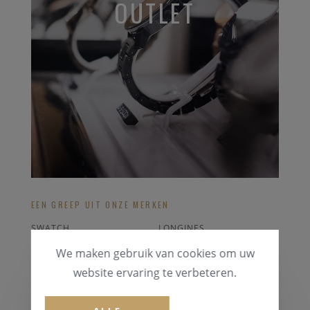
OUTLET
EEN GREEP UIT ONZE MERKEN
SWATCH
LONGINES
POLAR HARTSLAGMETER
CERTINA
We maken gebruik van cookies om uw
SEIKO
POLAR ACCESOIRES
website ervaring te verbeteren.
ALLE OUTLET