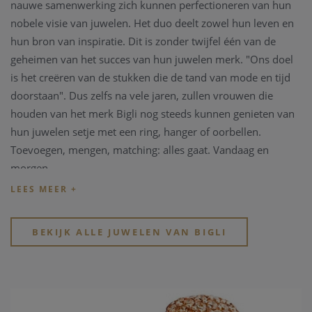
nauwe samenwerking zich kunnen perfectioneren van hun
nobele visie van juwelen. Het duo deelt zowel hun leven en
hun bron van inspiratie. Dit is zonder twijfel één van de
geheimen van het succes van hun juwelen merk. "Ons doel
is het creëren van de stukken die de tand van mode en tijd
doorstaan". Dus zelfs na vele jaren, zullen vrouwen die
houden van het merk Bigli nog steeds kunnen genieten van
hun juwelen setje met een ring, hanger of oorbellen.
Toevoegen, mengen, matching: alles gaat. Vandaag en
morgen.
Bigli onderscheidt zich niet alleen door de unieke techniek
van kleuren superpositie, maar ook door het gebruik van
materialen van hoogstaande kwaliteit en het uiterst
BEKIJK ALLE JUWELEN VAN BIGLI
vakkundige zetwerk. Juwelen uit de Bigli collectie zijn
vervaardigd uit geel, wit of rosé goud 18 karaat. Deze
juwelen kunnen eventueel gezet zijn met briljanten en een
groot gamma kleurstenen.