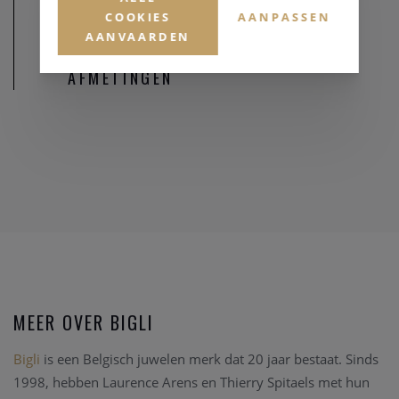
COOKIES
AANPASSEN
AANVAARDEN
AFMETINGEN
MEER OVER BIGLI
Bigli
is een Belgisch juwelen merk dat 20 jaar bestaat. Sinds
1998, hebben Laurence Arens en Thierry Spitaels met hun