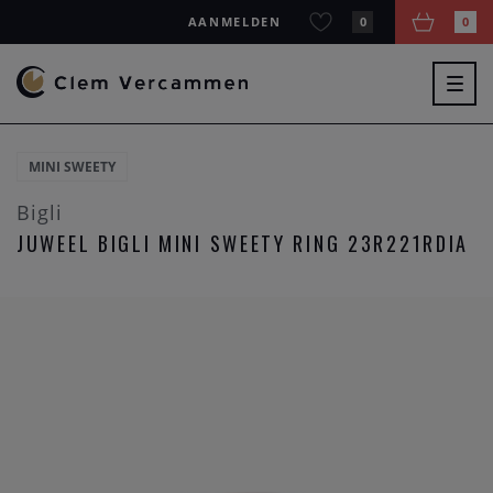
AANMELDEN
0
0
Togg
navig
MINI SWEETY
Bigli
JUWEEL BIGLI MINI SWEETY RING 23R221RDIA