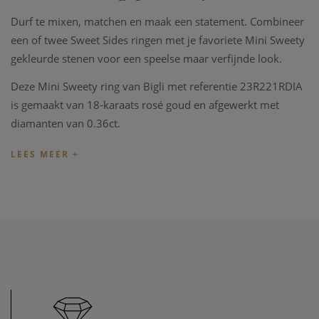
Durf te mixen, matchen en maak een statement. Combineer
een of twee Sweet Sides ringen met je favoriete Mini Sweety
gekleurde stenen voor een speelse maar verfijnde look.
Deze Mini Sweety ring van Bigli met referentie 23R221RDIA
is gemaakt van 18-karaats rosé goud en afgewerkt met
diamanten van 0.36ct.
De Bigli collectie is online te bestellen, maar evenzeer te
bezichtigen in onze
fysieke winkel
te Heist-op-den-Berg.
Heeft u interesse of verdere vragen naar prijs en
beschikbaarheid, neem gerust
contact
op met onze zaak.