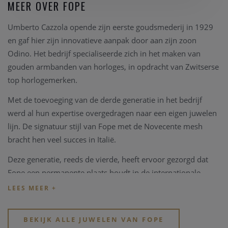
MEER OVER FOPE
Umberto Cazzola opende zijn eerste goudsmederij in 1929
en gaf hier zijn innovatieve aanpak door aan zijn zoon
Odino. Het bedrijf specialiseerde zich in het maken van
gouden armbanden van horloges, in opdracht van Zwitserse
top horlogemerken.
Met de toevoeging van de derde generatie in het bedrijf
werd al hun expertise overgedragen naar een eigen juwelen
lijn. De signatuur stijl van Fope met de Novecente mesh
bracht hen veel succes in Italië.
Deze generatie, reeds de vierde, heeft ervoor gezorgd dat
Fope een permanente plaats houdt in de internationale
markt van juwelen en er uitspringt als een van de symbolen
van de Made in Italy elegantie en kwaliteit.
De productie bevindt zich nog altijd in Vicenza, Italië, niet ver
BEKIJK ALLE JUWELEN VAN FOPE