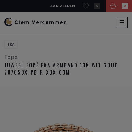
AANMELDEN
0
0
Togg
navig
EKA
Fope
JUWEEL FOPÉ EKA ARMBAND 18K WIT GOUD
70705BX_PB_R_XBX_00M