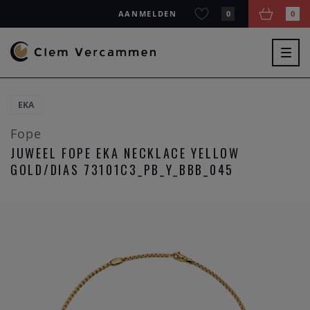
AANMELDEN
0
0
Togg
navig
EKA
Fope
JUWEEL FOPE EKA NECKLACE YELLOW
GOLD/DIAS 73101C3_PB_Y_BBB_045