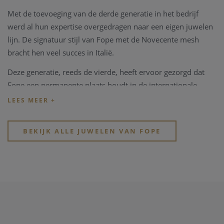
Met de toevoeging van de derde generatie in het bedrijf
werd al hun expertise overgedragen naar een eigen juwelen
lijn. De signatuur stijl van Fope met de Novecente mesh
bracht hen veel succes in Italië.
Deze generatie, reeds de vierde, heeft ervoor gezorgd dat
Fope een permanente plaats houdt in de internationale
markt van juwelen en er uitspringt als een van de symbolen
van de Made in Italy elegantie en kwaliteit.
De productie bevindt zich nog altijd in Vicenza, Italië, niet ver
BEKIJK ALLE JUWELEN VAN FOPE
van het originele complex waar Fope begonnen is.