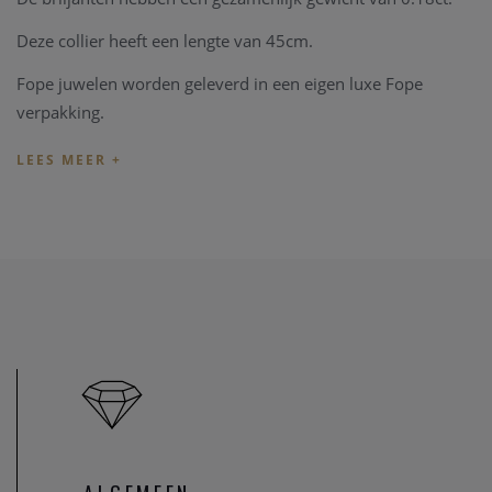
Deze collier heeft een lengte van 45cm.
Fope juwelen worden geleverd in een eigen luxe Fope
verpakking.
Indien het juweel niet overeenkomt met uw wens, kunnen
we het juweel steeds aanpassen in ons
juweel atelier
. Zo zijn
ook al uw juweel herstellingen welkom in onze zaak, alsook
kunnen we juwelen uittekenen naar uw wens en smaak.
Heeft u verder vragen kan u steeds
contact
opnemen.