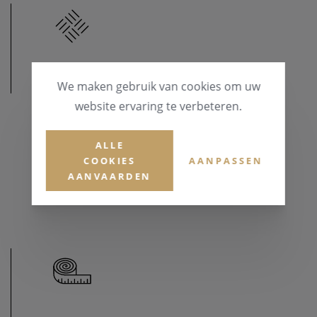
MATERIAAL
We maken gebruik van cookies om uw
website ervaring te verbeteren.
MATERIAAL & KLEUR
Goud 18 karaat
ALLE
COOKIES
AANPASSEN
EDELSTENEN
AANVAARDEN
Briljant