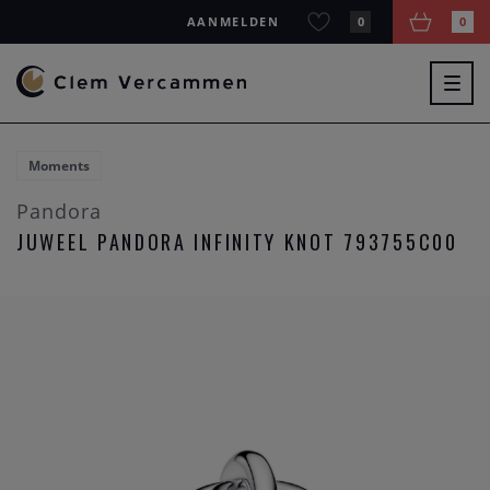
AANMELDEN
0
0
Togg
navig
Moments
Pandora
JUWEEL PANDORA INFINITY KNOT 793755C00