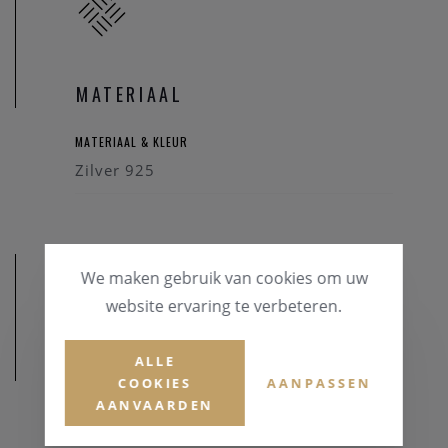
MATERIAAL
MATERIAAL & KLEUR
Zilver 925
We maken gebruik van cookies om uw
website ervaring te verbeteren.
ALLE
AFMETINGEN
COOKIES
AANPASSEN
AANVAARDEN