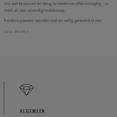
ons aan te passen en terug te veren van elke uitdaging - zo
sterk als een oneindigheidsknoop.
Pandora juwelen worden snel en veilig geleverd in een
mooie originele Pandora verpakking.
Shop gerust ook verder in onze Clem Vercammen online
shop, of breng een bezoekje aan onze
fysieke winkel
te
Heist-op-den-Berg en bekijk onze grote Pandora collectie.
ALGEMEEN