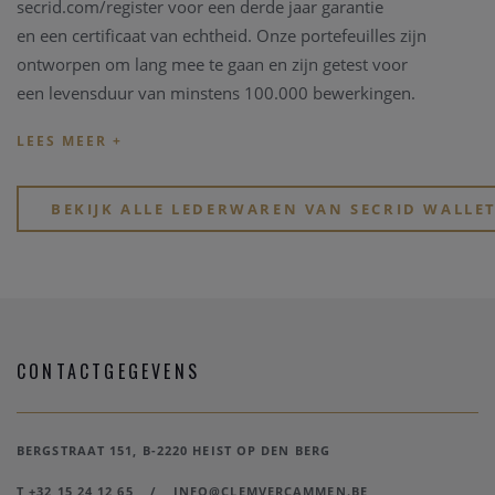
secrid.com/
register voor een derde jaar garantie
en een certificaat van echtheid. Onze portefeuilles zijn
ontworpen om lang mee te gaan en zijn getest voor
een levensduur van minstens 100.000 bewerkingen.
De originele Cardprotector werd gelanceerd in 2009 en
bekroond met een Red Dot Design Award. Deze
Cardprotector beschermt kaarten tegen buigen en breken.
BEKIJK ALLE LEDERWAREN VAN SECRID WALLE
Door het gebruik van aluminium beschermt deze ook tegen
ongewenste draadloze communicatie (RFID-safe). Zo zitten al
uw kaarten veilig in deze compacte Secrid Wallet.
CONTACTGEGEVENS
BERGSTRAAT 151, B-2220 HEIST OP DEN BERG
T +32 15 24 12 65
/
INFO@CLEMVERCAMMEN.BE