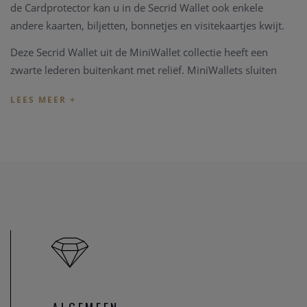
de Cardprotector kan u in de Secrid Wallet ook enkele
andere kaarten, biljetten, bonnetjes en visitekaartjes kwijt.
Deze Secrid Wallet uit de MiniWallet collectie heeft een
zwarte lederen buitenkant met reliëf. MiniWallets sluiten
met een drukknop. In de Cardprotector is plaats voor 6
vlakke of 4 verdikte kaarten. Daarnaast heeft u in de
MiniWallet nog extra plaats voor verschillende bankbiljetten
en visitekaartjes. Afmeting: 65 x 102 x 21mm
Secrid Wallets hebben een fabrieksgarantie van 2 jaar.
Indien u registreert op register.secrid.com, krijgt u een 3e
jaar gratis garantie erbij en een echtheidscertificaat.
Heeft u later een probleem met uw Secrid Wallet of verdere
vragen, kan u terecht in onze zaak.