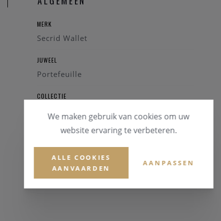
ALGEMEEN
MERK
Secrid Wallet
JUWEEL
Portefeuille
COLLECTIE
MiniWallet
We maken gebruik van cookies om uw
website ervaring te verbeteren.
REFERENTIE
MPC-BLACK
ALLE COOKIES
AANPASSEN
AANVAARDEN
GARANTIE
2 Jaar