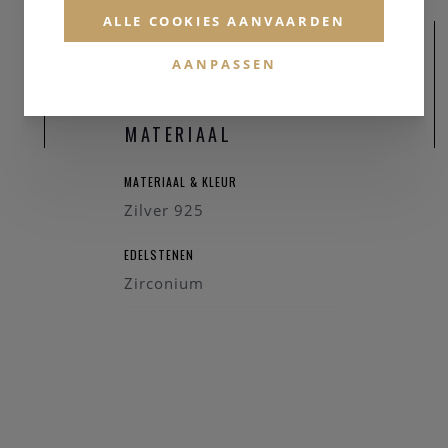
ALLE COOKIES AANVAARDEN
AANPASSEN
MATERIAAL
MATERIAAL & KLEUR
Zilver 925
EDELSTENEN
Zirconium