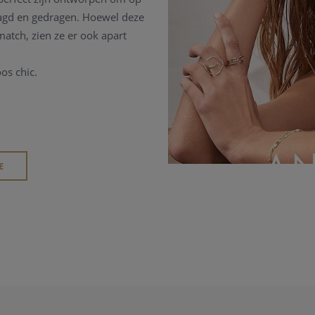
aagd en gedragen.
Hoewel deze
atch, zien ze er ook apart
oos chic.
E