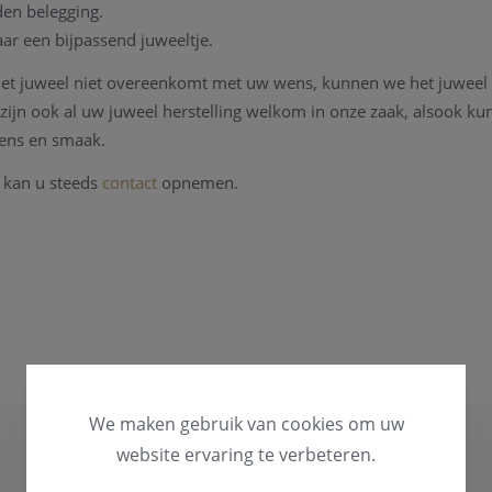
en belegging.
aar een bijpassend juweeltje.
 het juweel niet overeenkomt met uw wens, kunnen we het juweel
 zijn ook al uw juweel herstelling welkom in onze zaak, alsook k
ens en smaak.
 kan u steeds
contact
opnemen.
We maken gebruik van cookies om uw
website ervaring te verbeteren.