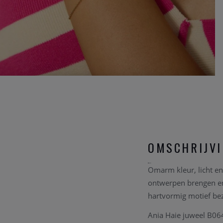
OMSCHRIJV
Omarm kleur, licht en
ontwerpen brengen en
hartvormig motief bez
Ania Haie juweel B064