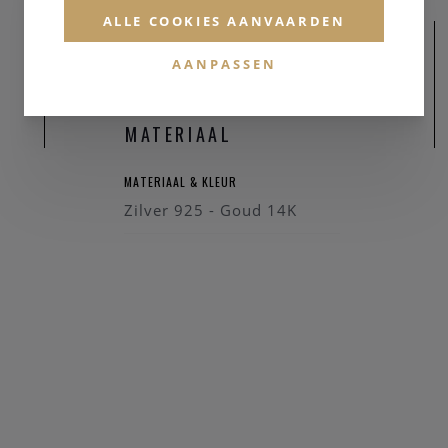
ALLE COOKIES AANVAARDEN
AANPASSEN
MATERIAAL
MATERIAAL & KLEUR
Zilver 925 - Goud 14K