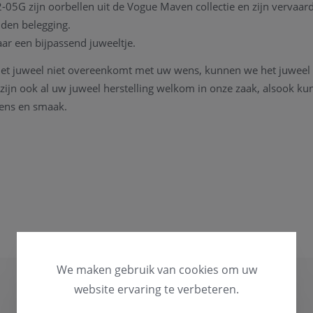
-05G zijn oorbellen uit de Vogue Maven collectie en zijn vervaard
uden belegging.
aar een bijpassend juweeltje.
 het juweel niet overeenkomt met uw wens, kunnen we het juweel
 zijn ook al uw juweel herstelling welkom in onze zaak, alsook k
ens en smaak.
 kan u steeds
contact
opnemen.
We maken gebruik van cookies om uw
website ervaring te verbeteren.