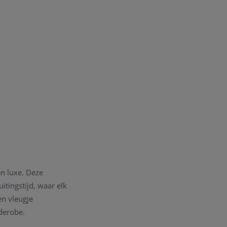
en luxe. Deze
itingstijd, waar elk
en vleugje
rderobe.