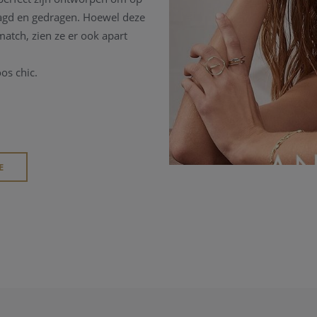
aagd en gedragen.
Hoewel deze
atch, zien ze er ook apart
oos chic.
E