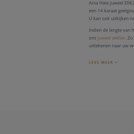
Ania Haie juweel E062
een 14 karaat geelgo
U kan ook uitkijken n
Indien de lengte van
ons
juweel atelier
. Zo
uittekenen naar uw w
Heeft u verder vragen