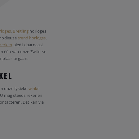
loges
,
Breitling
horloges
modieuze
trend horloges
.
merken
biedt daarnaast
n één van onze Zwiterse
mplaar te gaan.
NKEL
in onze fysieke
winkel
k. U mag steeds rekenen
ontacteren. Dat kan via