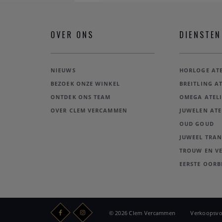
OVER ONS
DIENSTEN
NIEUWS
HORLOGE ATE
BEZOEK ONZE WINKEL
BREITLING AT
ONTDEK ONS TEAM
OMEGA ATELI
OVER CLEM VERCAMMEN
JUWELEN ATE
OUD GOUD
JUWEEL TRA
TROUW EN V
EERSTE OORB
© 2026 Clem Vercammen
Verkoopsv