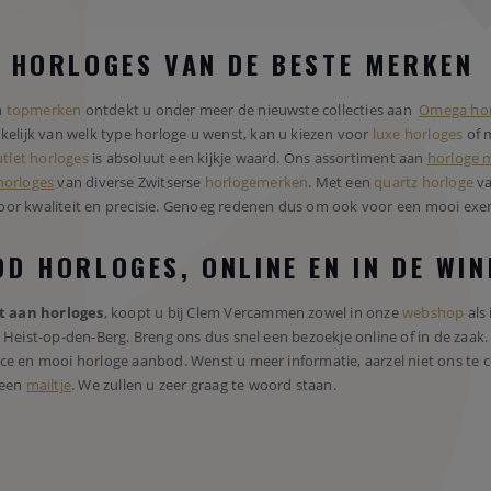
E HORLOGES VAN DE BESTE MERKEN
n
topmerken
ontdekt u onder meer de nieuwste collecties aan
Omega hor
nkelijk van welk type horloge u wenst, kan u kiezen voor
luxe horloges
of 
tlet horloges
is absoluut een kijkje waard. Ons assortiment aan
horloge 
horloges
van diverse Zwitserse
horlogemerken
. Met een
quartz horloge
va
oor kwaliteit en precisie. Genoeg redenen dus om ook voor een mooi exe
D HORLOGES, ONLINE EN IN DE WI
t aan horloges
, koopt u bij Clem Vercammen zowel in onze
webshop
als 
n Heist-op-den-Berg. Breng ons dus snel een bezoekje online of in de zaa
ce en mooi horloge aanbod. Wenst u meer informatie, aarzel niet ons te c
 een
mailtje
. We zullen u zeer graag te woord staan.