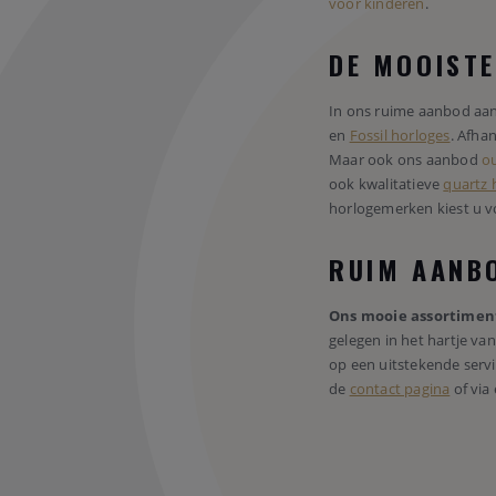
voor kinderen
.
DE MOOIST
In ons ruime aanbod aa
en
Fossil horloges
. Afha
Maar ook ons aanbod
ou
ook kwalitatieve
quartz 
horlogemerken kiest u v
RUIM AANBO
Ons mooie assortimen
gelegen in het hartje va
op een uitstekende servi
de
contact pagina
of via