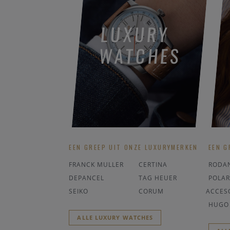
LUXURY
WATCHES
EEN GREEP UIT ONZE LUXURYMERKEN
EEN G
FRANCK MULLER
CERTINA
RODA
DEPANCEL
TAG HEUER
POLAR
SEIKO
CORUM
ACCES
HUGO
ALLE LUXURY WATCHES