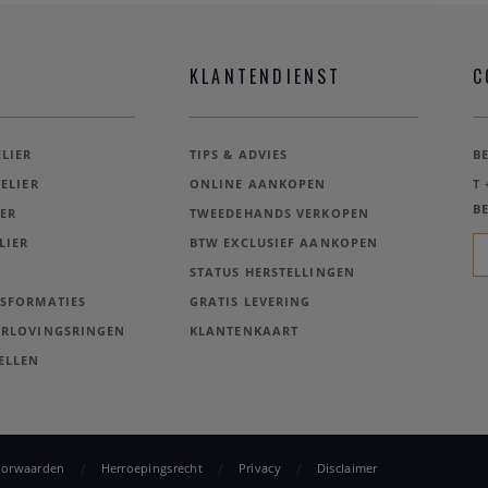
KLANTENDIENST
C
LIER
TIPS & ADVIES
B
ELIER
ONLINE AANKOPEN
T 
BE
ER
TWEEDEHANDS VERKOPEN
LIER
BTW EXCLUSIEF AANKOPEN
STATUS HERSTELLINGEN
NSFORMATIES
GRATIS LEVERING
ERLOVINGSRINGEN
KLANTENKAART
ELLEN
oorwaarden
Herroepingsrecht
Privacy
Disclaimer