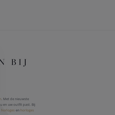
 BIJ
n
. Met de nieuwste
u en uw outfit past. Bij
 horloges
en
horloges