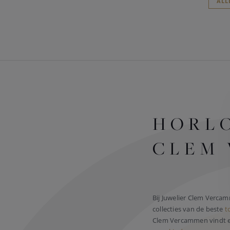
ALL
HORLO
CLEM
Bij Juwelier Clem Verca
collecties van de beste
t
Clem Vercammen vindt el