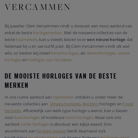
VERCAMMEN
Bij Juwelier Clem Vercammen vindt u steevast een mooi aanbod van
enkel de beste
horlogemerken
. Met de nieuwste collecties van de
beste
topmerken
, kan u steeds kiezen voor
een nieuw horloge
dat
helemaal bij u en uw outfit past. Bij Clem Vercammen vindt elk wat
wils, zo bieden wij zowel
herenhorloges
, als
dameshorloges
,
unisex
horloges
en
horloges voor kinderen
.
DE MOOISTE HORLOGES VAN DE BESTE
MERKEN
In ons ruime aanbod aan
topmerken
ontdekt u onder meer de
nieuwste collecties aan
Omega horloges
,
Breitling
horloges en
Fossil
horloges
. Afhankelijk van welk type horloge u wenst, kan u kiezen
voor
luxe horloges
of modieuze
trend horloges
. Maar ook ons
aanbod
outlet horloges
is absoluut een kijkje waard. Ons
assortiment aan
horloge merken
biedt daarnaast ook
kwalitatieve
quartz horloges
van diverse Zwitserse
horlogemerken
.