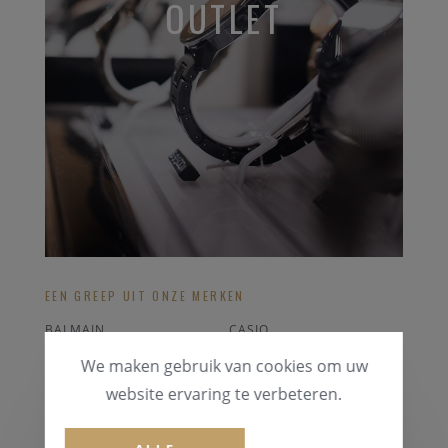
OUTLET
EEN GREEP UIT ONZE MERKEN
BALMAIN
CASIO
CORUM
POLAR HARTSLAGMETER
We maken gebruik van cookies om uw
DIESEL
LONGINES
website ervaring te verbeteren.
ALLE OUTLET