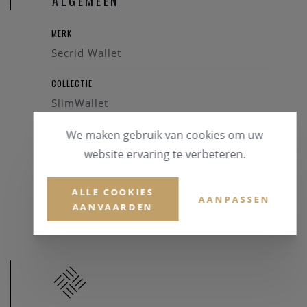
ALGEMEEN
MERK
Secrid Wallet
COLLECTIE
SlimWallet
We maken gebruik van cookies om uw
REFERENTIE
SC-KELP
website ervaring te verbeteren.
GARANTIE
ALLE COOKIES
AANPASSEN
2 Jaar
AANVAARDEN