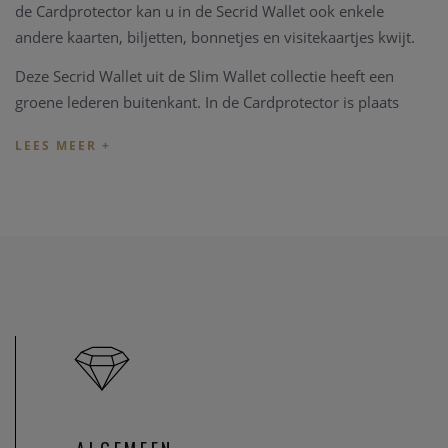
de Cardprotector kan u in de Secrid Wallet ook enkele
andere kaarten, biljetten, bonnetjes en visitekaartjes kwijt.
Deze Secrid Wallet uit de Slim Wallet collectie heeft een
groene lederen buitenkant. In de Cardprotector is plaats
voor 6 vlakke of 4 verdikte kaarten. Daarnaast heeft u in de
Slim Wallets nog extra plaats voor verschillende
bankbiljetten en visitekaartjes. Afmeting: 68 x 102 x 16mm
Secrid Wallets hebben een fabrieksgarantie van 2 jaar.
Indien u registreert op register.secrid.com, krijgt u een 3e
jaar gratis garantie erbij en een echtheidscertificaat.
Heeft u later een probleem met uw Secrid Wallet of verdere
vragen, kan u terecht in
onze zaak.