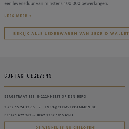
een levensduur van minstens 100.000 bewerkingen.
De originele Cardprotector werd gelanceerd in 2009 en
bekroond met een Red Dot Design Award. Deze
Cardprotector beschermt kaarten tegen buigen en breken.
BEKIJK ALLE LEDERWAREN VAN SECRID WALLE
Door het gebruik van aluminium beschermt deze ook tegen
ongewenste draadloze communicatie (RFID-safe). Zo zitten al
uw kaarten veilig in deze compacte Secrid Wallet.
CONTACTGEGEVENS
BERGSTRAAT 151, B-2220 HEIST OP DEN BERG
T +32 15 24 12 65
/
INFO@CLEMVERCAMMEN.BE
BE0421.672.262 -- BE62 7332 1815 6161
DE WINKEL IS NU GESLOTEN!