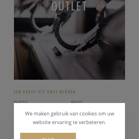
OUTLET
EEN GREEP UIT ONZE MERKEN
GUESS
RADO
TAG HEUER
PONTIAC
We maken gebruik van cookies om uw
SWATCH
CORUM
website ervaring te verbeteren.
ALLE OUTLET