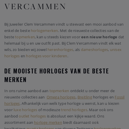
VERCAMMEN
Bij Juwelier Clem Vercammen vindt u steevast een mooi aanbod van
enkel de beste
horlogemerken
. Met de nieuwste collecties van de
beste
topmerken
, kan u steeds kiezen voor
een nieuw horloge
dat
helemaal bij u en uw outfit past. Bij Clem Vercammen vindt elk wat
wils, zo bieden wij zowel
herenhorloges
, als
dameshorloges
,
unisex
horloges
en
horloges voor kinderen
.
DE MOOISTE HORLOGES VAN DE BESTE
MERKEN
In ons ruime aanbod aan
topmerken
ontdekt u onder meer de
nieuwste collecties aan
Omega horloges
,
Breitling
horloges en
Fossil
horloges
. Afhankelijk van welk type horloge u wenst, kan u kiezen
voor
luxe horloges
of modieuze
trend horloges
. Maar ook ons
aanbod
outlet horloges
is absoluut een kijkje waard. Ons
assortiment aan
horloge merken
biedt daarnaast ook
kwalitatieve
quartz horloges
van diverse Zwitserse
horlogemerken
.