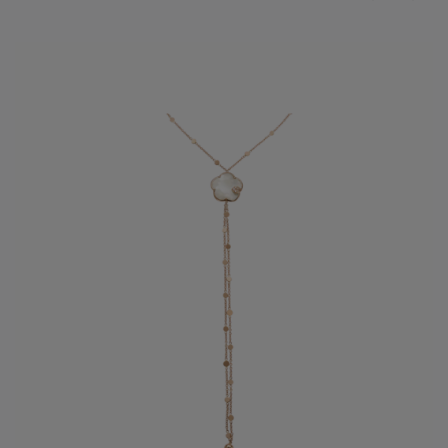
van zijn klanten en hun werelden. Onze schitterende
Pasquale Bruni juwelen
sieren elke dame.
EUGENIA BRUNI
Eugenia is al sinds haar kindertijd onderdeel van het bedrijf,
toen ze een natuurlijke passie voor het werk van haar vader
kreeg. Opgevoed in een "liefdevolle creatieve omgeving", liet
Pasquale haar aan alle collecties een vrouwelijke touch
toevoegen, samen met kleur.
In 2001 nam ze de volledige verantwoordelijkheid op zich
voor de creatieve richting van het merk, waarbij ze aan elke
nieuwe collectie een eigentijdse ziel toevoegde. Van
"Ghirlanda" tot "Sissi" tot de iconische "Bon Ton" en
"Giardini Segreti". Eugenia koestert de ware essentie van de
natuur en experimenteert met kleuren en vormen om de
vrouwelijke aantrekkingskracht te versterken.
DANIELE BRUNI
Daniele's eerste bijdrage aan het bedrijf was op de