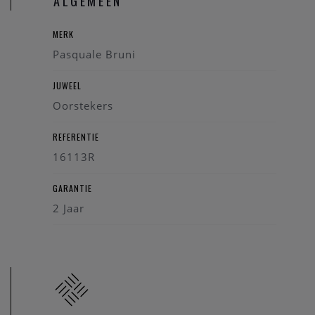
ALGEMEEN
U bent ook steeds welkom in onze
fysieke winkel
te Heist-
MERK
op-den-Berg.
Pasquale Bruni
JUWEEL
Oorstekers
REFERENTIE
16113R
GARANTIE
2 Jaar