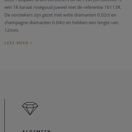
een 18 karaat roségoud juweel met de referentie 16113R.
De oorstekers zijn gezet met witte diamanten 0.02ct en
champagne diamanten 0.04ct en hebben een lengte van
12mm.
De Pascuale Bruni juwelen worden met de hand gemaakt in
Italië met ambachtelijke technieken en elke creatie is
werkelijk uniek. Om deze reden kunnen karaat en
goudgewicht enigszins variëren.
Pasquale Bruni juwelen worden geleverd in een eigen luxe
Pasquale Bruni verpakking.
Indien het juweel niet overeenkomt met uw wens, kunnen
we het juweel steeds aanpassen in ons
juweel atelier
. Zo zijn
ook al uw juweel herstellingen welkom in onze zaak, alsook
kunnen we juwelen uittekenen naar uw wens en smaak.
Heeft u verder vragen kan u steeds
contact
opnemen.