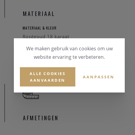
MATERIAAL
MATERIAAL & KLEUR
Roségoud 18 karaat
We maken gebruik van cookies om uw
EDELSTENEN
website ervaring te verbeteren.
Briljant
ALLE COOKIES
AANPASSEN
AANVAARDEN
AFMETINGEN