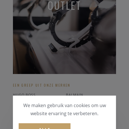
OUTLET
EEN GREEP UIT ONZE MERKEN
HUGO BOSS
BALMAIN
ICE-WATCH
SWATCH
We maken gebruik van cookies om uw
ORIS
POLAR HARTSLAGMETER
website ervaring te verbeteren.
ALLE OUTLET