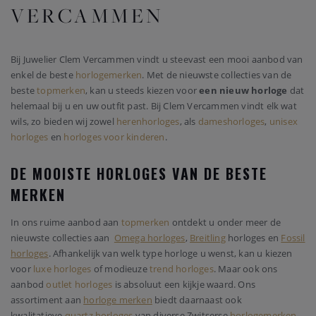
VERCAMMEN
Bij Juwelier Clem Vercammen vindt u steevast een mooi aanbod van
enkel de beste
horlogemerken
. Met de nieuwste collecties van de
beste
topmerken
, kan u steeds kiezen voor
een nieuw horloge
dat
helemaal bij u en uw outfit past. Bij Clem Vercammen vindt elk wat
wils, zo bieden wij zowel
herenhorloges
, als
dameshorloges
,
unisex
horloges
en
horloges voor kinderen
.
DE MOOISTE HORLOGES VAN DE BESTE
MERKEN
In ons ruime aanbod aan
topmerken
ontdekt u onder meer de
nieuwste collecties aan
Omega horloges
,
Breitling
horloges en
Fossil
horloges
. Afhankelijk van welk type horloge u wenst, kan u kiezen
voor
luxe horloges
of modieuze
trend horloges
. Maar ook ons
aanbod
outlet horloges
is absoluut een kijkje waard. Ons
assortiment aan
horloge merken
biedt daarnaast ook
kwalitatieve
quartz horloges
van diverse Zwitserse
horlogemerken
.