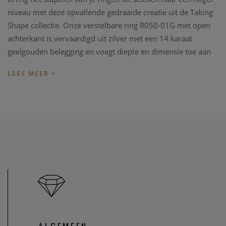
niveau met deze opvallende gedraaide creatie uit de Taking
Shape collectie. Onze verstelbare ring R050-01G met open
achterkant is vervaardigd uit zilver met een 14 karaat
geelgouden belegging en voegt diepte en dimensie toe aan
je ringstapels. Stijl met eenvoudige stapelringen of zet hem
naast je favoriete zegelring.
U kan ook uitkijken naar een bijpassend juweeltje.
Indien de lengte van het juweel niet overeenkomt met uw
wens, kunnen we het juweel steeds aanpassen in ons
juweel
atelier
. Zo zijn ook al uw juweel herstelling welkom in onze
zaak, alsook kunnen we juwelen uittekenen naar uw wens
en smaak.
Heeft u verder vragen kan u steeds
contact
opnemen.