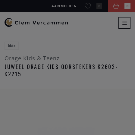
AANMELDEN
0
0
Togg
navig
kids
Orage Kids & Teenz
JUWEEL ORAGE KIDS OORSTEKERS K2602-
K2215