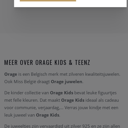
MEER OVER ORAGE KIDS & TEENZ
Orage
is een Belgisch merk met zilveren kwaliteitsjuwelen.
Ook Miss België draagt
Orage juwelen
.
De kinder collectie van
Orage Kids
bevat leuke figuurtjes
met felle kleuren. Dat maakt
Orage Kids
ideaal als cadeau
voor communie, verjaardag,... Verras jouw kindje met een
leuk juweel van
Orage Kids
.
De juweeltjes zijn vervaardigd uit zilver 925 en ze zijn allen