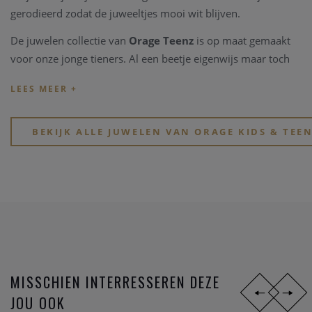
gerodieerd zodat de juweeltjes mooi wit blijven.
De juwelen collectie van
Orage Teenz
is op maat gemaakt
voor onze jonge tieners. Al een beetje eigenwijs maar toch
nog speelds en soms al tijdloos. De collectie van
Orage
Teenz
is ook vervaardigd uit zilver 925, en is soms hgezet
met schitternde Zirkonium steentjes.
BEKIJK ALLE JUWELEN VAN ORAGE KIDS & TEE
Met de collectie Orage Kids en Orage Teenz schenk je jou
oogappel een schitterend, waardevol, speels en stijlvol zilver
juweeltje.
MISSCHIEN INTERRESSEREN DEZE
JOU OOK