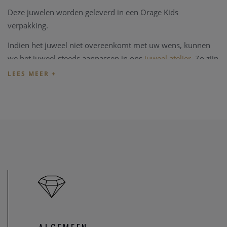
Deze juwelen worden geleverd in een Orage Kids
verpakking.
Indien het juweel niet overeenkomt met uw wens, kunnen
we het juweel steeds aanpassen in ons
juweel atelier
. Zo zijn
ook al uw juweel herstellingen welkom in onze zaak, alsook
kunnen we juwelen uittekenen naar uw wens en smaak.
Heeft u verder vragen kan u steeds
contact
opnemen.