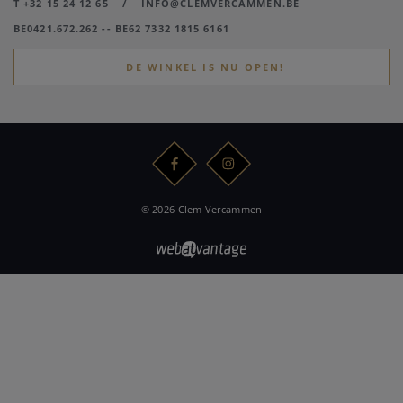
T +32 15 24 12 65
/
INFO@CLEMVERCAMMEN.BE
BE0421.672.262 -- BE62 7332 1815 6161
DE WINKEL IS NU OPEN!
© 2026 Clem Vercammen