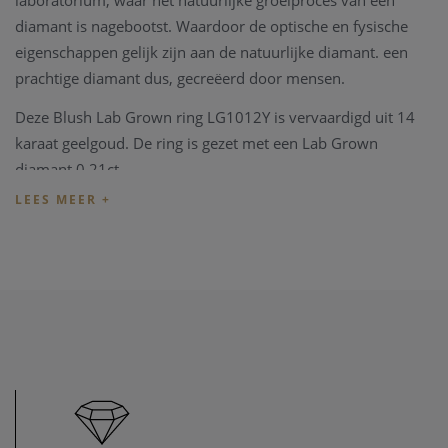
laboratorium, waar het natuurlijke groeiproces van een
diamant is nagebootst. Waardoor de optische en fysische
eigenschappen gelijk zijn aan de natuurlijke diamant. een
prachtige diamant dus, gecreëerd door mensen.
Deze Blush Lab Grown ring LG1012Y is vervaardigd uit 14
karaat geelgoud. De ring is gezet met een Lab Grown
diamant 0.21ct.
Blush juwelen worden geleverd in een eigen mooie
verpakking.
Indien het juweel niet overeenkomt met uw wens, kunnen
we het juweel steeds aanpassen in ons
juweel atelier
. Zo zijn
ook al uw juweel herstellingen welkom in onze zaak, alsook
kunnen we juwelen uittekenen naar uw wens en smaak.
Heeft u verder vragen kan u steeds
contact
opnemen.
U bent ook steeds welkom in onze fysieke winkel te Heist-