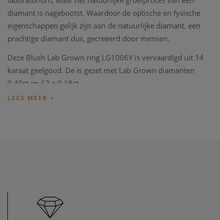
laboratorium, waar het natuurlijke groeiproces van een
diamant is nagebootst. Waardoor de optische en fysische
eigenschappen gelijk zijn aan de natuurlijke diamant. een
prachtige diamant dus, gecreëerd door mensen.
Deze Blush Lab Grown ring LG1006Y is vervaardigd uit 14
karaat geelgoud. De is gezet met Lab Grown diamanten
0.40ct en 12 x 0.18ct.
Blush juwelen worden geleverd in een eigen mooie
verpakking.
Indien het juweel niet overeenkomt met uw wens, kunnen
we het juweel steeds aanpassen in ons
juweel atelier
. Zo zijn
ook al uw juweel herstellingen welkom in onze zaak, alsook
kunnen we juwelen uittekenen naar uw wens en smaak.
Heeft u verder vragen kan u steeds
contact
opnemen.
U bent ook steeds welkom in onze fysieke winkel te Heist-