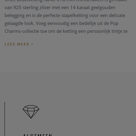
van 925 sterling zilver met een 14 karaat geelgouden
belegging en is de perfecte stapelketting voor een delicate
gelaagde look. Voeg eenvoudig een bedeltje uit de Pop
Charms-collectie toe om de ketting een persoonlijk tintje te
geven, draag hem solo of combineer hem met je favoriete
kettingen.
U kan ook uitkijken naar een bijpassend juweeltje.
Indien de lengte van het juweel niet overeenkomt met uw
wens, kunnen we het juweel steeds aanpassen in ons
juweel
atelier
. Zo zijn ook al uw juweel herstelling welkom in onze
zaak, alsook kunnen we juwelen uittekenen naar uw wens
en smaak.
Heeft u verder vragen kan u steeds
contact
opnemen.