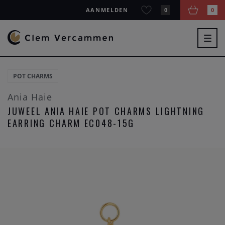
AANMELDEN
0
0
Togg
navig
POT CHARMS
Ania Haie
JUWEEL ANIA HAIE POT CHARMS LIGHTNING
EARRING CHARM EC048-15G