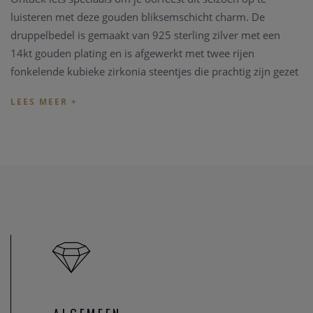
luisteren met deze gouden bliksemschicht charm. De
druppelbedel is gemaakt van 925 sterling zilver met een
14kt gouden plating en is afgewerkt met twee rijen
fonkelende kubieke zirkonia steentjes die prachtig zijn gezet
in een bliksemschicht design. Voeg de jouwe gewoon toe
aan je favoriete hoepels of knuffels om je look te updaten.
U kan ook uitkijken naar een bijpassend juweeltje.
Indien de lengte van het juweel niet overeenkomt met uw
wens, kunnen we het juweel steeds aanpassen in ons
juweel
atelier
. Zo zijn ook al uw juweel herstelling welkom in onze
zaak, alsook kunnen we juwelen uittekenen naar uw wens
en smaak.
Heeft u verder vragen kan u steeds
contact
opnemen.