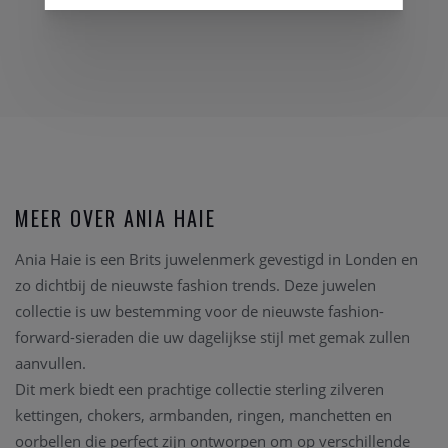
MEER OVER ANIA HAIE
Ania Haie is een Brits juwelenmerk gevestigd in Londen en
zo dichtbij de nieuwste fashion trends. Deze juwelen
collectie is uw bestemming voor de nieuwste fashion-
forward-sieraden die uw dagelijkse stijl met gemak zullen
aanvullen.
Dit merk biedt een prachtige collectie sterling zilveren
kettingen, chokers, armbanden, ringen, manchetten en
oorbellen die perfect zijn ontworpen om op verschillende