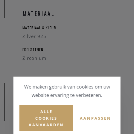
MATERIAAL
MATERIAAL & KLEUR
Zilver 925
EDELSTENEN
Zirconium
We maken gebruik van cookies om uw
website ervaring te verbeteren.
ALLE
AFMETINGEN
COOKIES
AANPASSEN
AANVAARDEN