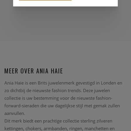
MEER OVER ANIA HAIE
Ania Haie is een Brits juwelenmerk gevestigd in Londen en
zo dichtbij de nieuwste fashion trends. Deze juwelen
collectie is uw bestemming voor de nieuwste fashion-
forward-sieraden die uw dagelijkse stijl met gemak zullen
aanvullen.
Dit merk biedt een prachtige collectie sterling zilveren
kettingen, chokers, armbanden, ringen, manchetten en