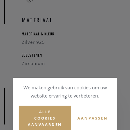
MATERIAAL
MATERIAAL & KLEUR
Zilver 925
EDELSTENEN
Zirconium
We maken gebruik van cookies om uw
website ervaring te verbeteren.
ALLE
COOKIES
AANPASSEN
AFMETINGEN
AANVAARDEN