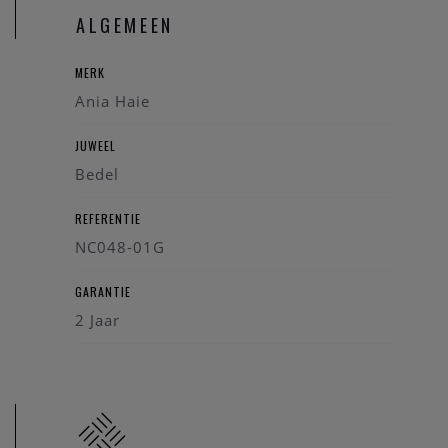
Heeft u verder vragen kan u steeds
contact
opnemen.
ALGEMEEN
MERK
Ania Haie
JUWEEL
Bedel
REFERENTIE
NC048-01G
GARANTIE
2 Jaar