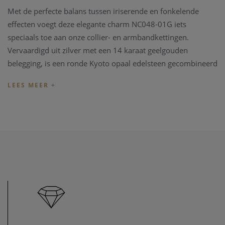
Met de perfecte balans tussen iriserende en fonkelende
effecten voegt deze elegante charm NC048-01G iets
speciaals toe aan onze collier- en armbandkettingen.
Vervaardigd uit zilver met een 14 karaat geelgouden
belegging, is een ronde Kyoto opaal edelsteen gecombineerd
met een rij fonkelende cubic zirconia stenen om een unieke
druppel charm te creëren. Hang hem aan een ketting of
armband uit onze Pop Charms-collectie voor een
geraffineerde look.
U kan ook uitkijken naar een bijpassend juweeltje.
Indien de lengte van het juweel niet overeenkomt met uw
wens, kunnen we het juweel steeds aanpassen in ons
juweel
atelier
. Zo zijn ook al uw juweel herstelling welkom in onze
zaak, alsook kunnen we juwelen uittekenen naar uw wens
en smaak.