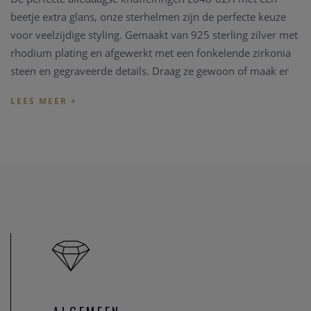
beetje extra glans, onze sterhelmen zijn de perfecte keuze
voor veelzijdige styling. Gemaakt van 925 sterling zilver met
rhodium plating en afgewerkt met een fonkelende zirkonia
steen en gegraveerde details. Draag ze gewoon of maak er
iets moois van door een chique bedel uit de Pop Charms
collectie toe te voegen om een unieke oorbel te creëren.
U kan ook uitkijken naar een bijpassend juweeltje.
Indien de lengte van het juweel niet overeenkomt met uw
wens, kunnen we het juweel steeds aanpassen in ons
juweel
atelier
. Zo zijn ook al uw juweel herstelling welkom in onze
zaak, alsook kunnen we juwelen uittekenen naar uw wens
en smaak.
Heeft u verder vragen kan u steeds
contact
opnemen.