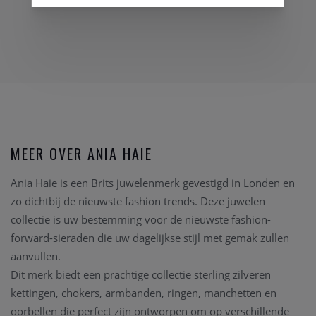
MEER OVER ANIA HAIE
Ania Haie is een Brits juwelenmerk gevestigd in Londen en
zo dichtbij de nieuwste fashion trends. Deze juwelen
collectie is uw bestemming voor de nieuwste fashion-
forward-sieraden die uw dagelijkse stijl met gemak zullen
aanvullen.
Dit merk biedt een prachtige collectie sterling zilveren
kettingen, chokers, armbanden, ringen, manchetten en
oorbellen die perfect zijn ontworpen om op verschillende