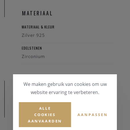
MATERIAAL
MATERIAAL & KLEUR
Zilver 925
EDELSTENEN
Zirconium
We maken gebruik van cookies om uw
website ervaring te verbeteren.
ALLE
AFMETINGEN
COOKIES
AANPASSEN
AANVAARDEN