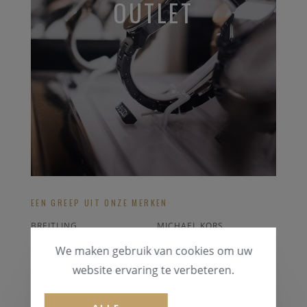
OUTLET
EEN GREEP UIT ONZE MERKEN
BREITLING
MICHAEL KORS
SWATCH
DIESEL
We maken gebruik van cookies om uw
RADO
FOSSIL
website ervaring te verbeteren.
ALLE OUTLET