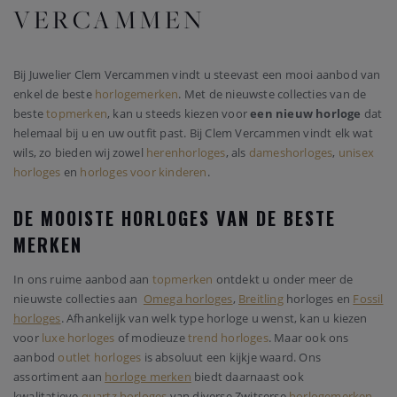
VERCAMMEN
Bij Juwelier Clem Vercammen vindt u steevast een mooi aanbod van
enkel de beste
horlogemerken
. Met de nieuwste collecties van de
beste
topmerken
, kan u steeds kiezen voor
een nieuw horloge
dat
helemaal bij u en uw outfit past. Bij Clem Vercammen vindt elk wat
wils, zo bieden wij zowel
herenhorloges
, als
dameshorloges
,
unisex
horloges
en
horloges voor kinderen
.
DE MOOISTE HORLOGES VAN DE BESTE
MERKEN
In ons ruime aanbod aan
topmerken
ontdekt u onder meer de
nieuwste collecties aan
Omega horloges
,
Breitling
horloges en
Fossil
horloges
. Afhankelijk van welk type horloge u wenst, kan u kiezen
voor
luxe horloges
of modieuze
trend horloges
. Maar ook ons
aanbod
outlet horloges
is absoluut een kijkje waard. Ons
assortiment aan
horloge merken
biedt daarnaast ook
kwalitatieve
quartz horloges
van diverse Zwitserse
horlogemerken
.