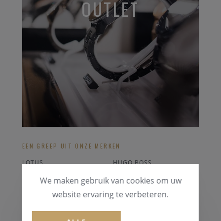
OUTLET
EEN GREEP UIT ONZE MERKEN
LOTUS
HUGO BOSS
POLAR HARTSLAGMETER
BREITLING STRAPS
We maken gebruik van cookies om uw
ORIS
RADO
website ervaring te verbeteren.
ALLE OUTLET