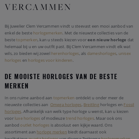
VERCAMMEN
Bij Juwelier Clem Vercammen vindt u steevast een mooi aanbod van
enkel de beste
horlogemerken
. Met de nieuwste collecties van de
beste
topmerken
, kan u steeds kiezen voor
een nieuw horloge
dat
helemaal bij u en uw outfit past. Bij Clem Vercammen vindt elk wat
wils, zo bieden wij zowel
herenhorloges
, als
dameshorloges
,
unisex
horloges
en
horloges voor kinderen
.
DE MOOISTE HORLOGES VAN DE BESTE
MERKEN
In ons ruime aanbod aan
topmerken
ontdekt u onder meer de
nieuwste collecties aan
Omega horloges
,
Breitling
horloges en
Fossil
horloges
. Afhankelijk van welk type horloge u wenst, kan u kiezen
voor
luxe horloges
of modieuze
trend horloges
. Maar ook ons
aanbod
outlet horloges
is absoluut een kijkje waard. Ons
assortiment aan
horloge merken
biedt daarnaast ook
kwalitatieve
quartz horloges
van diverse Zwitserse
horlogemerken
.