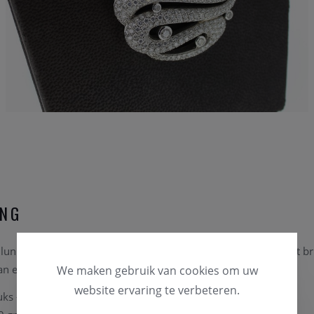
ING
luni collier is vervaardigd uit 18karaat witgoud en is gezet met bri
 een promotie prijs in onze online outlet store.
We maken gebruik van cookies om uw
website ervaring te verbeteren.
uks - 9.88ct