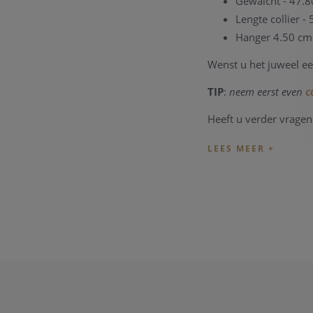
Gewaicht - 47.
Lengte collier -
Hanger 4.50 cm
Wenst u het juweel ee
TIP
:
neem eerst even
c
Heeft u verder vrage