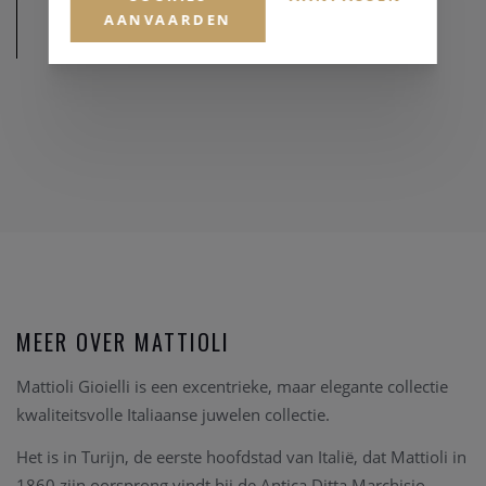
AANVAARDEN
AFMETINGEN
MEER OVER MATTIOLI
Mattioli Gioielli is een excentrieke, maar elegante collectie
kwaliteitsvolle Italiaanse juwelen collectie.
Het is in Turijn, de eerste hoofdstad van Italië, dat Mattioli in
1860 zijn oorsprong vindt bij de Antica Ditta Marchisio.