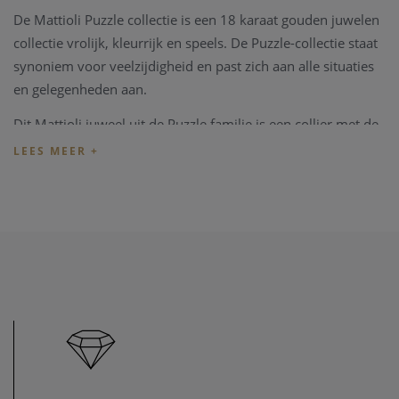
De Mattioli Puzzle collectie is een 18 karaat gouden juwelen
collectie vrolijk, kleurrijk en speels. De Puzzle-collectie staat
synoniem voor veelzijdigheid en past zich aan alle situaties
en gelegenheden aan.
Dit Mattioli juweel uit de Puzzle familie is een collier met
de
referentie MCT054B102B vervaardigd uit 18karaat
witgoud. De hanger is een puzzle gezet met briljanten 0.14ct
en de ketting heeft een lengte van 42cm.
Mattioli juwelen worden geleverd in een eigen luxe Mattioli
verpakking.
Indien het juweel niet overeenkomt met uw wens, kunnen
we het juweel steeds aanpassen in ons
juweel atelier
. Zo zijn
ook al uw juweel herstellingen welkom in onze zaak, alsook
kunnen we juwelen uittekenen naar uw wens en smaak.
Heeft u verder vragen kan u steeds
contact
opnemen.