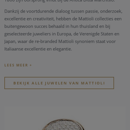
Dankzij de voortdurende dialoog tussen passie, onderzoek,
excellentie en creativiteit, hebben de Mattioli collecties een
buitengewoon succes behaald in hun thuisland en bij
geselecteerde juweliers in Europa, de Verenigde Staten en
Japan, waar de re-branded Mattioli synoniem staat voor
Italiaanse excellentie en elegantie.
Mattioli juwelen stralen een onweerstaanbare charme uit:
eigentijds, trendy maar met een classic touch.
Hun collecties veroveren de harten van dynamische,
BEKIJK ALLE JUWELEN VAN MATTIOLI
geavanceerde vrouwen die houden van juwelen en ze zien
als zowel een veelzijdige reisgenoot als een onvervangbaar
teken van onderscheid.
Hun “Puzzle” collectie is uiterst innovatief en veelzijdig! De
collectie kenmerkt zich vooral door de verwisselbare,
gekleurde parelmoeren en houten “puzzles”.