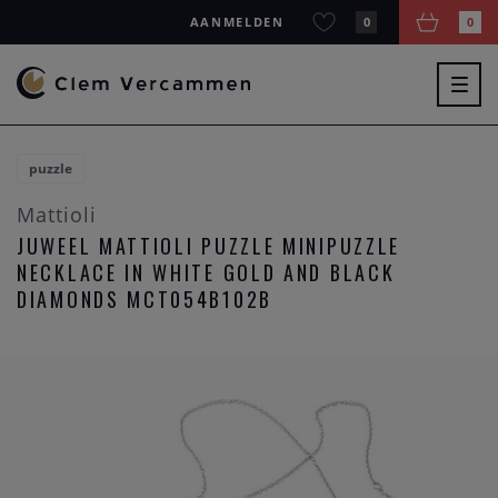
AANMELDEN
0
0
Togg
navig
puzzle
Mattioli
JUWEEL MATTIOLI PUZZLE MINIPUZZLE
NECKLACE IN WHITE GOLD AND BLACK
DIAMONDS MCT054B102B