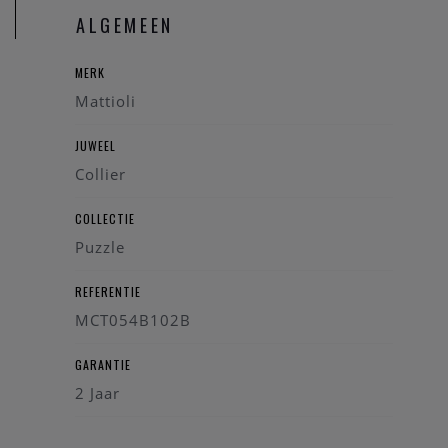
ALGEMEEN
U bent ook steeds welkom in onze fysieke winkel te Heist-
op-den-Berg.
MERK
Mattioli
JUWEEL
Collier
COLLECTIE
Puzzle
REFERENTIE
MCT054B102B
GARANTIE
2 Jaar