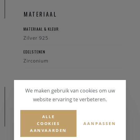
MATERIAAL
MATERIAAL & KLEUR
Zilver 925
EDELSTENEN
Zirconium
We maken gebruik van cookies om uw
website ervaring te verbeteren.
ALLE
AFMETINGEN
COOKIES
AANPASSEN
AANVAARDEN