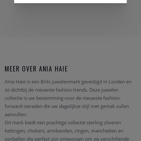
MEER OVER ANIA HAIE
Ania Haie is een Brits juwelenmerk gevestigd in Londen en
zo dichtbij de nieuwste fashion trends. Deze juwelen
collectie is uw bestemming voor de nieuwste fashion-
forward-sieraden die uw dagelijkse stijl met gemak zullen
aanvullen.
Dit merk biedt een prachtige collectie sterling zilveren
kettingen, chokers, armbanden, ringen, manchetten en
oorbellen die perfect zijn ontworpen om op verschillende