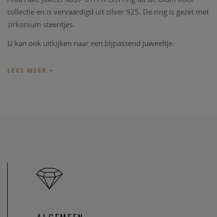
collectie en is vervaardigd uit zilver 925. De ring is gezet met
zirkonium steentjes.
U kan ook uitkijken naar een bijpassend juweeltje.
Indien de lengte van het juweel niet overeenkomt met uw
wens, kunnen we het juweel steeds aanpassen in ons
juweel
atelier
. Zo zijn ook al uw juweel herstelling welkom in onze
zaak, alsook kunnen we juwelen uittekenen naar uw wens
en smaak.
Heeft u verder vragen kan u steeds
contact
opnemen.