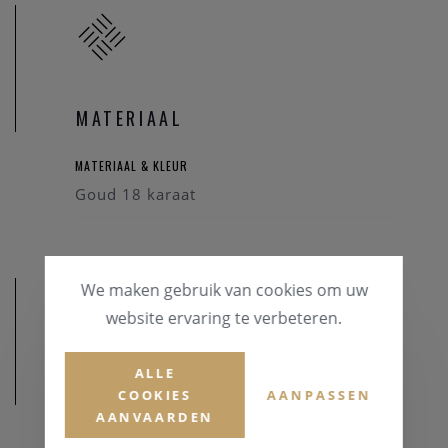
MATERIAAL
MATERIAAL & KLEUR
Goud 18 karaat
We maken gebruik van cookies om uw
website ervaring te verbeteren.
ALLE
AFMETINGEN
COOKIES
AANPASSEN
AANVAARDEN