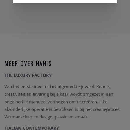
MEER OVER NANIS
THE LUXURY FACTORY
Van het eerste idee tot het afgewerkte juweel. Kennis,
creativiteit en ervaring bij elkaar wordt omgezet in een
ongelooflijk manueel vermogen om te creëren. Elke
afzonderlijke operatie is betrokken is bij het creatieproces.
Vakmanschap en design, passie en smaak.
ITALIAN CONTEMPORARY