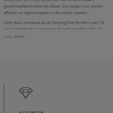
goudsmeedtechnieken bij elkaar. Die zorgen voor unieke
effecten en eigenschappen in de unieke creaties."
Deze Nanis armband uit de Dancing Elite familie is een 18
karaat geelgouden juweel met de referentie BN1-583. De
armband heeft een lengte van 19,50 cm.
Nanis juwelen worden geleverd in een eigen luxe Nanis
verpakking.
Indien de juwelen niet overeenkomen met uw wens, kunnen
we ze steeds aanpassen in ons
juweel atelier
. Zo zijn ook al
uw juweel herstellingen welkom in onze zaak, alsook
kunnen we juwelen uittekenen naar uw wens en smaak.
Heeft u verder vragen kan u steeds
contact
opnemen.
U bent ook steeds welkom in onze fysieke winkel te Heist-
op-den-Berg.