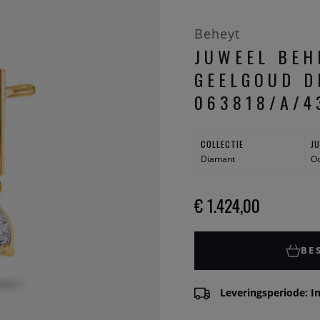
Beheyt
JUWEEL BEH
GEELGOUD D
063818/A/4
COLLECTIE
J
Diamant
Oo
€ 1.424,00
BE
Leveringsperiode: In