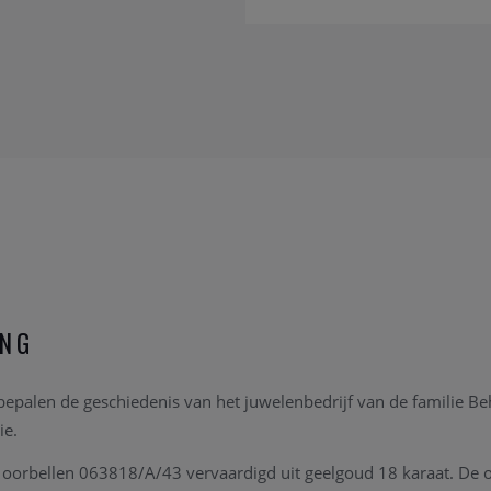
ING
epalen de geschiedenis van het juwelenbedrijf van de familie Behe
ie.
n oorbellen 063818/A/43 vervaardigd uit geelgoud 18 karaat. De o