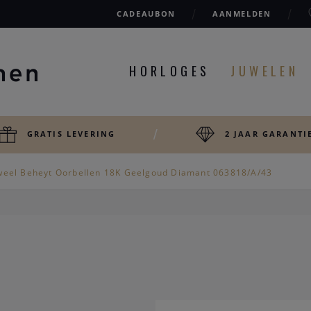
CADEAUBON
AANMELDEN
HORLOGES
JUWELEN
GRATIS LEVERING
2 JAAR GARANTI
weel Beheyt Oorbellen 18K Geelgoud Diamant 063818/A/43