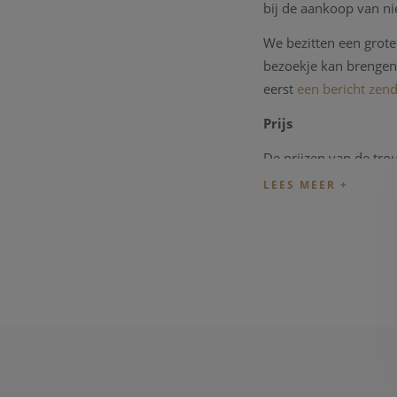
bij de aankoop van n
We bezitten een grote 
bezoekje kan brengen 
eerst
een bericht zen
Prijs
De prijzen van de tr
dagprijs van
deze tro
Online aankopen
Indien u wenst de tr
de correcte en huidig
kunnen bespreken. U 
Ontwerp je eigen tr
Traditions is een col
pure vormgeving.