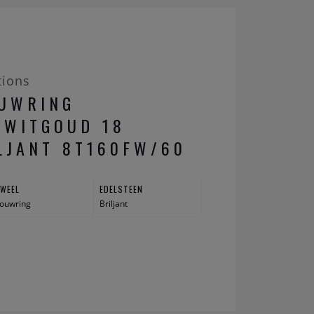
tions
OUWRING
 WITGOUD 18
LJANT 8T160FW/60
UWEEL
EDELSTEEN
ouwring
Briljant