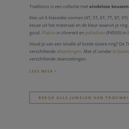
Traditions is een collectie met
eindeloze
keuzem
Kies uit 6 klassieke vormen (4T, 5T, 6T, 7T, 8T, 9T)
keuze uit het materiaal en de kleur waaruit je ri
goud.
Platina
in zilverwit en
palladium
(Pd500) in l
Houd je van een smalle of brede stoere ring? De 
verschillende
afwerkingen
. Met of zonder
briljant
verschillende steenzettingen.
De eeuwig geliefde Traditions collectie garanderen 
diefstalverzekering voor drie jaar. Daarnaast zijn
maataanpassingen.
BEKIJK ALLE JUWELEN VAN TROUWR