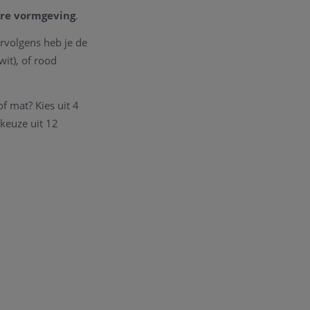
re
vormgeving
.
Vervolgens heb je de
wit), of rood
 mat? Kies uit 4
 keuze uit 12
uten en gratis
nslange