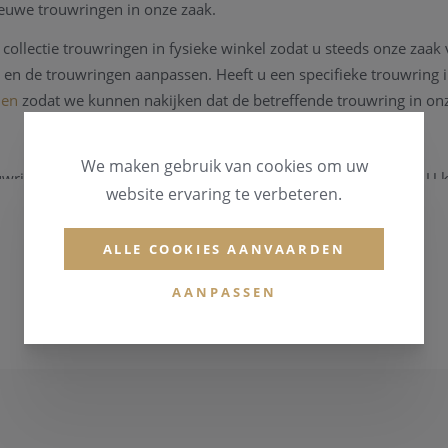
ieuwe trouwringen in onze zaak.
collectie trouwringen in fysieke winkel zodat u steeds onze zaak 
en de trouwringen aanpassen. Heeft u een specifieke trouwring 
den
zodat we kunnen nakijken dat de betreffende trouwring in onz
We maken gebruik van cookies om uw
ouwringen volgen de dag goudprijs en schommelen regelmatig. U k
website ervaring te verbeteren.
uwring opvragen
.
ALLE COOKIES AANVAARDEN
ouwringen online aan te kopen neemt u
even contact
op zodat we d
AANPASSEN
e dagprijs van de trouwringen, maat van de ring (
met behulp van
kan eveneens rekenen op een cadeautje.
ouw- of partnerring
lectie met eindeloze keuzemogelijkheden. Ze houdt vast aan tradi