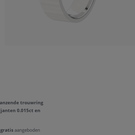
glanzende trouwring
ljanten 0.015ct
en
u
gratis
aangeboden