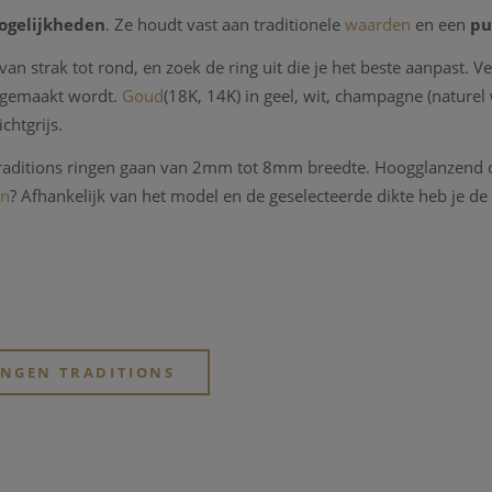
ogelijkheden
. Ze houdt vast aan traditionele
waarden
en een
pu
 van strak tot rond, en zoek de ring uit die je het beste aanpast. 
ng gemaakt wordt.
Goud
(18K, 14K) in geel, wit, champagne (naturel 
ichtgrijs.
Traditions ringen gaan van 2mm tot 8mm breedte. Hoogglanzend of
en
? Afhankelijk van het model en de geselecteerde dikte heb je de
een certificaat van echtheid, twee jaar garantie tegen fabricagefo
 ze volledig Made in Belgium en bieden ze mogelijkheden tot leve
INGEN TRADITIONS