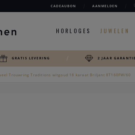
CADEAUBON
AANMELDEN
HORLOGES
JUWELEN
GRATIS LEVERING
2 JAAR GARANTI
weel Trouwring Traditions witgoud 18 karaat Briljant 8T160FW/60