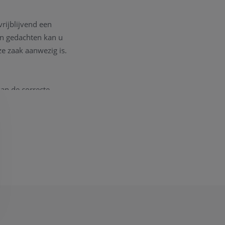
vrijblijvend een
in gedachten kan u
e zaak aanwezig is.
an de correcte
e juiste informatie;
 deze
PDF
)
, gravure
tionele waarden en een