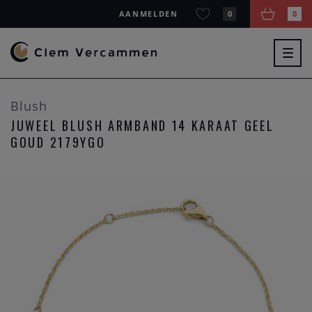
AANMELDEN
0
0
Togg
navig
Blush
JUWEEL BLUSH ARMBAND 14 KARAAT GEEL
GOUD 2179YGO