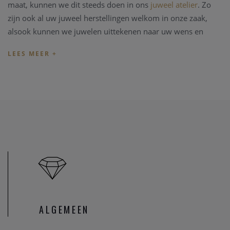
maat, kunnen we dit steeds doen in ons
juweel atelier
. Zo
zijn ook al uw juweel herstellingen welkom in onze zaak,
alsook kunnen we juwelen uittekenen naar uw wens en
smaak.
Heeft u verder vragen kan u steeds
contact
opnemen.
U bent ook steeds welkom in onze fysieke winkel te Heist-
op-den-Berg.
ALGEMEEN