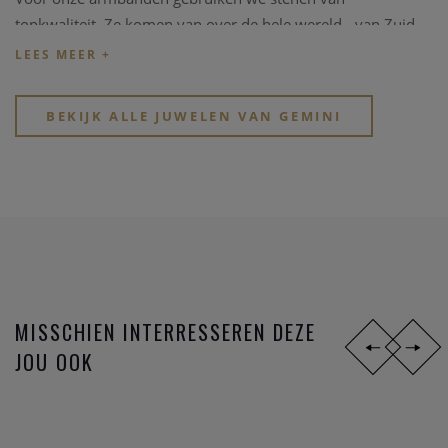
topkwaliteit. Ze komen van over de hele wereld - van Zuid-
Afrika tot Noorwegen. Onze armbanden zijn rasechte
mannen juwelen. Maar geen zorg, iedereen kan een
armband naar keuze krijgen.
BEKIJK ALLE JUWELEN VAN GEMINI
MISSCHIEN INTERRESSEREN DEZE
JOU OOK