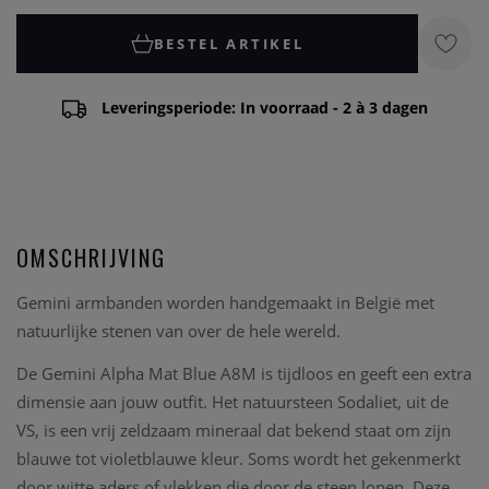
BESTEL ARTIKEL
Leveringsperiode: In voorraad - 2 à 3 dagen
OMSCHRIJVING
Gemini armbanden worden handgemaakt in België met
natuurlijke stenen van over de hele wereld.
De Gemini Alpha Mat Blue A8M is tijdloos en geeft een extra
dimensie aan jouw outfit. Het natuursteen Sodaliet, uit de
VS, is een vrij zeldzaam mineraal dat bekend staat om zijn
blauwe tot violetblauwe kleur. Soms wordt het gekenmerkt
door witte aders of vlekken die door de steen lopen. Deze