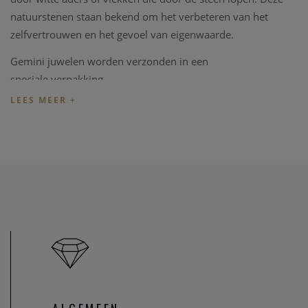
natuurstenen staan bekend om het verbeteren van het
zelfvertrouwen en het gevoel van eigenwaarde.
Gemini juwelen worden verzonden in een
speciale verpakking.
Om uw juiste maat te weten, meet u gewoon uw polsomtrek
met een meetlint en voegt hier 1cm aan toe.
Indien het juweel niet overeenkomt met uw wens, kunnen
we het juweel steeds aanpassen in ons
juweel atelier
. Zo zijn
ook al uw juweel herstelling welkom in onze zaak, alsook
kunnen we juwelen uittekenen naar uw wens en smaak.