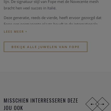
lijn. De signatuur stijl van Fope met de Novecente mesh
bracht hen veel succes in Italië.
Deze generatie, reeds de vierde, heeft ervoor gezorgd dat
Fope een permanente plaats houdt in de internationale
markt van juwelen en er uitspringt als een van de symbolen
van de Made in Italy elegantie en kwaliteit.
De productie bevindt zich nog altijd in Vicenza, Italië, niet ver
BEKIJK ALLE JUWELEN VAN FOPE
van het originele complex waar Fope begonnen is.
MISSCHIEN INTERRESSEREN DEZE
JOU OOK