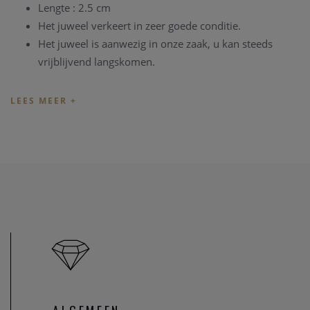
Lengte : 2.5 cm
Het juweel verkeert in zeer goede conditie.
Het juweel is aanwezig in onze zaak, u kan steeds
vrijblijvend langskomen.
TIP
: U kan het juweel ook bezichtigen in onze zaak, maar
informeer eerst even dat het juweel toch nog op voorraad is
en niet net verkocht is.
Heeft u verder vragen omtrent dit juweel, of voor alle
andere vragen kan u steeds contact nemen. We zullen u
graag te woord staan.
Onze referentie: 81830/3141