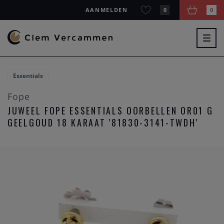
AANMELDEN
0
0
Togg
navig
Essentials
Fope
JUWEEL FOPE ESSENTIALS OORBELLEN OR01 G
GEELGOUD 18 KARAAT '81830-3141-TWDH'