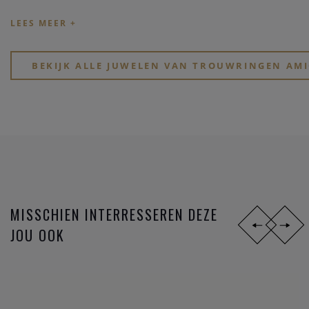
stijlen,
materialen
en
prijsklassen
. Ben je jong en zoek je
goed betaalbare hippe ringen? Of, wil je eindelijk, na zoveel
jaar samenzijn, je partner verrassen met een tijdloos elegant
design?
BEKIJK ALLE JUWELEN VAN TROUWRINGEN AMI
Zoek je een stoere atypische ring in
zwart staal
? Of gewoon
iets dat perfect past bij jullie speciale lifestyle? Of voel je
eerder iets voor de mooie symboliek van het lesbienne-,
homo- of biseksuele tekens?
MISSCHIEN INTERRESSEREN DEZE
JOU OOK