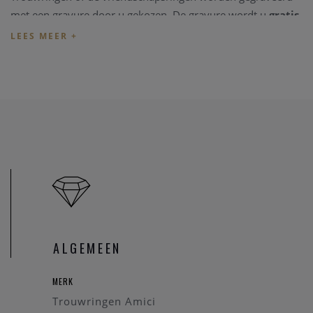
met een gravure door u gekozen. De gravure wordt u
gratis
aangeboden bij de aankoop van nieuwe trouwringen in onze
zaak.
We bezitten een grote collectie trouwringen in fysieke winkel
zodat u steeds onze zaak vrijblijvend een bezoekje kan
brengen en de trouwringen aanpassen. Heeft u een
specifieke trouwring in gedachten kan u eerst
een bericht
zenden
zodat we kunnen nakijken dat de betreffende
trouwring in onze zaak aanwezig is.
Prijs
De prijzen van de trouwringen volgen de dag (goud) prijs en
schommelen regelmatig. U kan de correcte dagprijs
ALGEMEEN
van
deze trouwring opvragen
.
MERK
Online aankopen
Trouwringen Amici