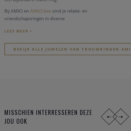
Bij AMICI en
AMICI-box
vind je relatie- en
vriendschapsringen in diverse
stijlen,
materialen
en
prijsklassen
. Ben je jong en zoek je
goed betaalbare hippe ringen? Of, wil je eindelijk, na zoveel
jaar samenzijn, je partner verrassen met een tijdloos elegant
design?
BEKIJK ALLE JUWELEN VAN TROUWRINGEN AMI
Zoek je een stoere atypische ring in
zwart staal
? Of gewoon
iets dat perfect past bij jullie speciale lifestyle? Of voel je
eerder iets voor de mooie symboliek van het lesbienne-,
homo- of biseksuele tekens?
MISSCHIEN INTERRESSEREN DEZE
JOU OOK