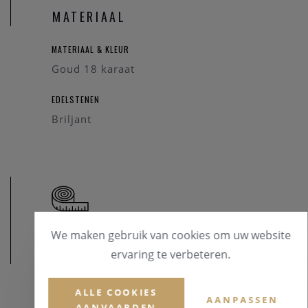
Zoek je een stoere atypische ring in zwart staal? Of gewoon
MATERIAAL
iets dat perfect past bij jullie speciale lifestyle? Of voel je
eerder iets voor de mooie symboliek van het lesbienne-,
MATERIAAL & KLEUR
homo- of biseksuele tekens? Maak hier je keuze .
Goud 18 karaat
EDELSTENEN
Briljant
We maken gebruik van cookies om uw website
AFMETINGEN
ervaring te verbeteren.
ALLE COOKIES
AANPASSEN
AANVAARDEN