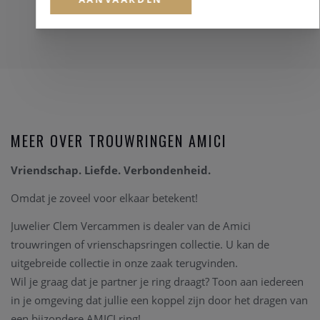
MEER OVER TROUWRINGEN AMICI
Vriendschap. Liefde. Verbondenheid.
Omdat je zoveel voor elkaar betekent!
Juwelier Clem Vercammen is dealer van de Amici
trouwringen of vrienschapsringen collectie. U kan de
uitgebreide collectie in onze zaak terugvinden.
Wil je graag dat je partner je ring draagt? Toon aan iedereen
in je omgeving dat jullie een koppel zijn door het dragen van
een bijzondere AMICI ring!