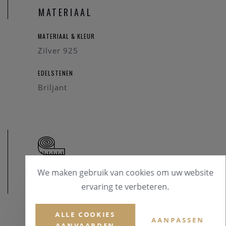
eerder iets voor de mooie symboliek van het lesbienne-,
MATERIAAL
homo- of biseksuele tekens? Maak hier je keuze .
MATERIAAL & KLEUR
Zilver 925
EDELSTENEN
Briljant
We maken gebruik van cookies om uw website
AFMETINGEN
ervaring te verbeteren.
ALLE COOKIES
AANPASSEN
AANVAARDEN