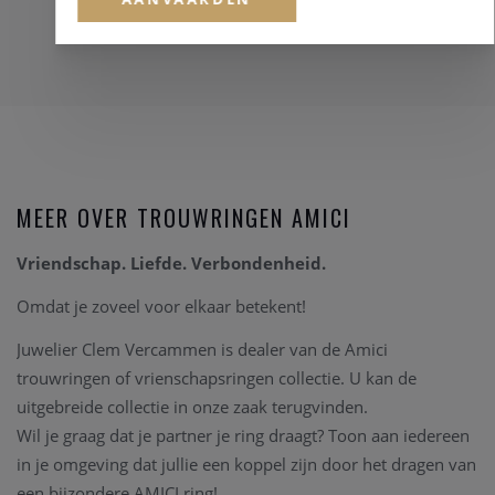
MEER OVER TROUWRINGEN AMICI
Vriendschap. Liefde. Verbondenheid.
Omdat je zoveel voor elkaar betekent!
Juwelier Clem Vercammen is dealer van de Amici
trouwringen of vrienschapsringen collectie. U kan de
uitgebreide collectie in onze zaak terugvinden.
Wil je graag dat je partner je ring draagt? Toon aan iedereen
in je omgeving dat jullie een koppel zijn door het dragen van
een bijzondere AMICI ring!