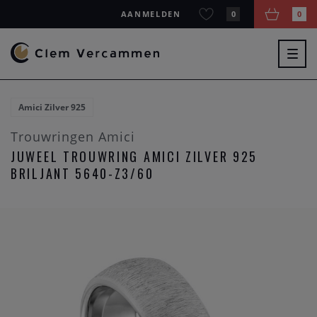
AANMELDEN
0
0
Togg
navig
Amici Zilver 925
Trouwringen Amici
JUWEEL TROUWRING AMICI ZILVER 925
BRILJANT 5640-Z3/60