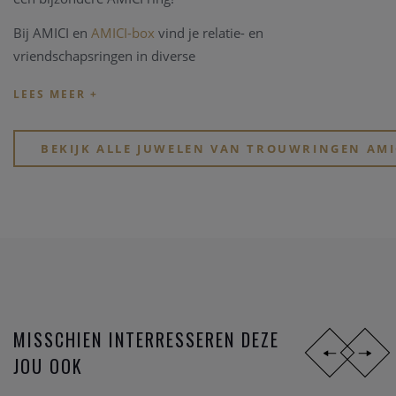
Bij AMICI en
AMICI-box
vind je relatie- en
vriendschapsringen in diverse
stijlen,
materialen
en
prijsklassen
. Ben je jong en zoek je
goed betaalbare hippe ringen? Of, wil je eindelijk, na zoveel
jaar samenzijn, je partner verrassen met een tijdloos elegant
design?
BEKIJK ALLE JUWELEN VAN TROUWRINGEN AMI
Zoek je een stoere atypische ring in
zwart staal
? Of gewoon
iets dat perfect past bij jullie speciale lifestyle? Of voel je
eerder iets voor de mooie symboliek van het lesbienne-,
homo- of biseksuele tekens?
MISSCHIEN INTERRESSEREN DEZE
JOU OOK