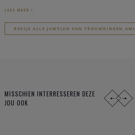
stijlen,
materialen
en
prijsklassen
. Ben je jong en zoek je
goed betaalbare hippe ringen? Of, wil je eindelijk, na zoveel
jaar samenzijn, je partner verrassen met een tijdloos elegant
design?
BEKIJK ALLE JUWELEN VAN TROUWRINGEN AMI
Zoek je een stoere atypische ring in
zwart staal
? Of gewoon
iets dat perfect past bij jullie speciale lifestyle? Of voel je
eerder iets voor de mooie symboliek van het lesbienne-,
homo- of biseksuele tekens?
MISSCHIEN INTERRESSEREN DEZE
JOU OOK