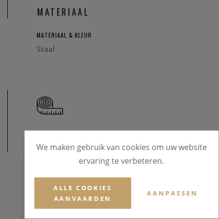
homo- of biseksuele tekens? Maak hier je keuze .
MATERIAAL
MATERIAAL & KLEUR
Staal
AFMETINGEN
We maken gebruik van cookies om uw website
ervaring te verbeteren.
ALLE COOKIES
AANPASSEN
AANVAARDEN