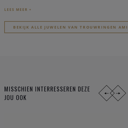
stijlen,
materialen
en
prijsklassen
. Ben je jong en zoek je
goed betaalbare hippe ringen? Of, wil je eindelijk, na zoveel
jaar samenzijn, je partner verrassen met een tijdloos elegant
design?
BEKIJK ALLE JUWELEN VAN TROUWRINGEN AMI
Zoek je een stoere atypische ring in
zwart staal
? Of gewoon
iets dat perfect past bij jullie speciale lifestyle? Of voel je
eerder iets voor de mooie symboliek van het lesbienne-,
homo- of biseksuele tekens?
MISSCHIEN INTERRESSEREN DEZE
JOU OOK