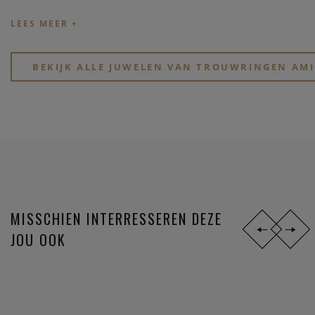
stijlen,
materialen
en
prijsklassen
. Ben je jong en zoek je
goed betaalbare hippe ringen? Of, wil je eindelijk, na zoveel
jaar samenzijn, je partner verrassen met een tijdloos elegant
design?
BEKIJK ALLE JUWELEN VAN TROUWRINGEN AMI
Zoek je een stoere atypische ring in
zwart staal
? Of gewoon
iets dat perfect past bij jullie speciale lifestyle? Of voel je
eerder iets voor de mooie symboliek van het lesbienne-,
homo- of biseksuele tekens?
MISSCHIEN INTERRESSEREN DEZE
JOU OOK