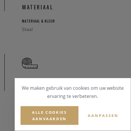
homo- of biseksuele tekens? Maak hier je keuze .
MATERIAAL
MATERIAAL & KLEUR
Staal
AFMETINGEN
We maken gebruik van cookies om uw website
ervaring te verbeteren.
ALLE COOKIES
AANPASSEN
AANVAARDEN