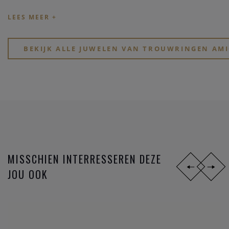
stijlen,
materialen
en
prijsklassen
. Ben je jong en zoek je
goed betaalbare hippe ringen? Of, wil je eindelijk, na zoveel
jaar samenzijn, je partner verrassen met een tijdloos elegant
design?
BEKIJK ALLE JUWELEN VAN TROUWRINGEN AMI
Zoek je een stoere atypische ring in
zwart staal
? Of gewoon
iets dat perfect past bij jullie speciale lifestyle? Of voel je
eerder iets voor de mooie symboliek van het lesbienne-,
homo- of biseksuele tekens?
MISSCHIEN INTERRESSEREN DEZE
JOU OOK