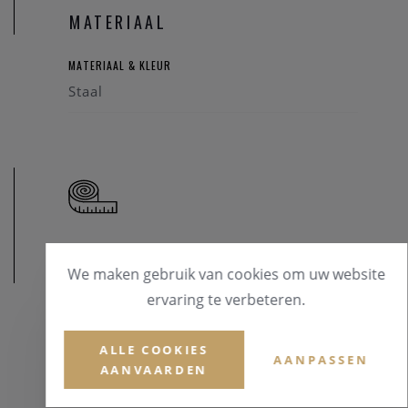
homo- of biseksuele tekens? Maak hier je keuze .
MATERIAAL
MATERIAAL & KLEUR
Staal
AFMETINGEN
We maken gebruik van cookies om uw website
ervaring te verbeteren.
ALLE COOKIES
AANPASSEN
AANVAARDEN