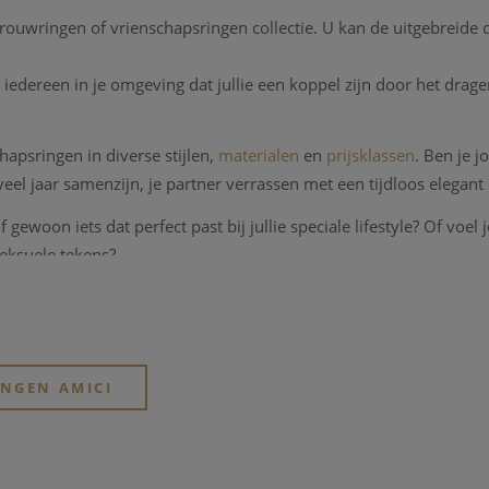
ouwringen of vrienschapsringen collectie. U kan de uitgebreide co
n iedereen in je omgeving dat jullie een koppel zijn door het drag
chapsringen in diverse stijlen,
materialen
en
prijsklassen
. Ben je j
oveel jaar samenzijn, je partner verrassen met een tijdloos elegan
f gewoon iets dat perfect past bij jullie speciale lifestyle? Of voel 
seksuele tekens?
INGEN AMICI