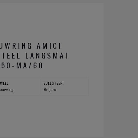
UWRING AMICI
STEEL LANGSMAT
550-MA/60
UWEEL
EDELSTEEN
ouwring
Briljant