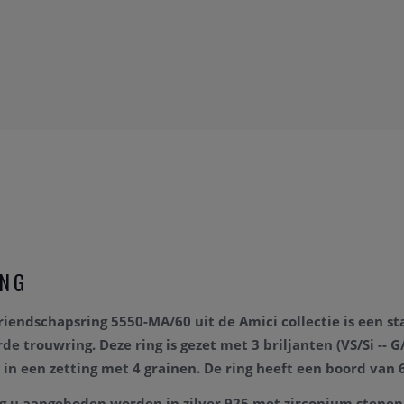
ING
vriendschapsring 5550-MA/60
uit de Amici collectie is een
st
rde
trouwring. Deze ring is gezet met 3 briljanten
(VS/Si -- 
 in een zetting met 4 grainen. De ring
heeft een boord van
g u aangeboden worden in zilver 925 met zirconium stenen