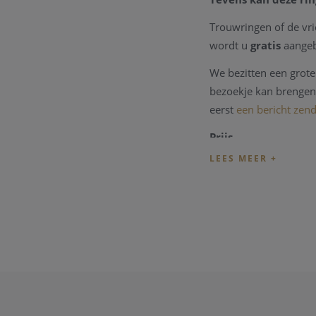
Trouwringen of de vr
wordt u
gratis
aangeb
We bezitten een grote 
bezoekje kan brengen 
eerst
een bericht zen
Prijs
De prijzen van de tro
dagprijs van
deze tro
Online aankopen
Indien u wenst de tr
de correcte en huidig
kunnen bespreken. U 
Vriendschap. Liefd