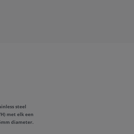
ainless steel
G/H) met elk een
 6mm diameter.
.