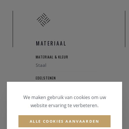
elkaar betekent
rtner je ring draagt? Toon aan iedereen in je omgeving dat jullie e
dere AMICI ring!
tie- en vriendschapsringen in diverse stijlen, materialen en prijskl
MATERIAAL
e hippe ringen? Of, wil je eindelijk, na zoveel jaar samenzijn, je
esign?
MATERIAAL & KLEUR
ische ring in zwart staal? Of gewoon iets dat perfect past bij jullie
Staal
oor de mooie symboliek van het lesbienne-, homo- of biseksuele te
EDELSTENEN
Briljant
We maken gebruik van cookies om uw
website ervaring te verbeteren.
ALLE COOKIES AANVAARDEN