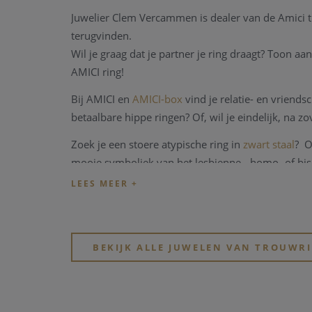
Juwelier Clem Vercammen is dealer van de Amici tr
terugvinden.
Wil je graag dat je partner je ring draagt? Toon aa
AMICI ring!
Bij AMICI en
AMICI-box
vind je relatie- en vriends
betaalbare hippe ringen? Of, wil je eindelijk, na z
Zoek je een stoere atypische ring in
zwart staal
? O
mooie symboliek van het lesbienne-, homo- of bi
BEKIJK ALLE JUWELEN VAN TROUWR