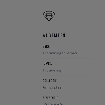
Omdat je zoveel voor 
Wil je graag dat je pa
dragen van een bijzon
Bij AMICI vind je rela
ALGEMEEN
zoek je goed betaalbar
een tijdloos elegant d
MERK
Zoek je een stoere atyp
Trouwringen Amici
voel je eerder iets v
keuze .
JUWEEL
Trouwring
COLLECTIE
Amici staal
REFERENTIE
5550-MA/60