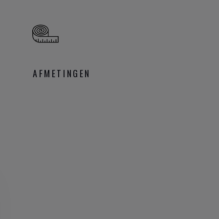
en koppel zijn door het
assen. Ben je jong en
AFMETINGEN
 partner verrassen met
 speciale lifestyle? Of
kens? Maak hier je