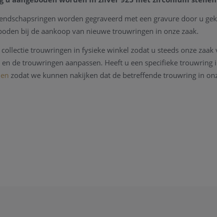
iendschapsringen worden gegraveerd met een gravure door u gek
oden bij de aankoop van nieuwe trouwringen in onze zaak.
collectie trouwringen in fysieke winkel zodat u steeds onze zaak 
en de trouwringen aanpassen. Heeft u een specifieke trouwring 
den
zodat we kunnen nakijken dat de betreffende trouwring in onz
uwringen volgen de dag (goud) prijs en schommelen regelmatig. U
uwring opvragen
.
ouwringen online aan te kopen neemt u
even contact
op zodat we d
e dagprijs van de trouwringen, maat van de ring (
met behulp van
kan eveneens rekenen op een cadeautje.
e. Verbondenheid.