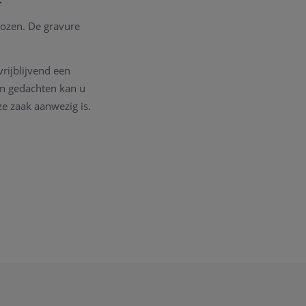
ozen. De gravure
vrijblijvend een
in gedachten kan u
e zaak aanwezig is.
 kan de correcte
e juiste informatie;
 deze
PDF
)
, gravure