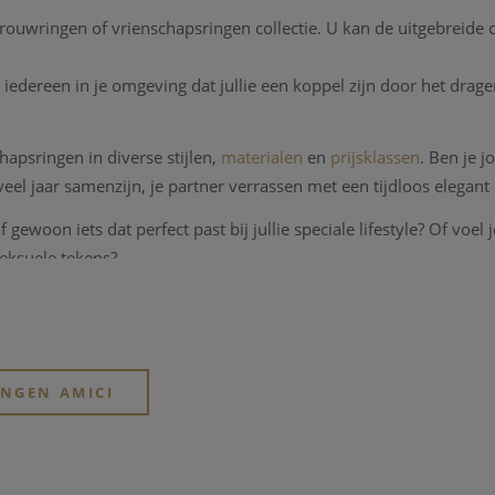
ouwringen of vrienschapsringen collectie. U kan de uitgebreide co
n iedereen in je omgeving dat jullie een koppel zijn door het drag
chapsringen in diverse stijlen,
materialen
en
prijsklassen
. Ben je j
oveel jaar samenzijn, je partner verrassen met een tijdloos elegan
f gewoon iets dat perfect past bij jullie speciale lifestyle? Of voel 
seksuele tekens?
INGEN AMICI