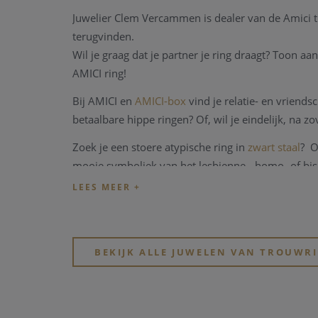
Juwelier Clem Vercammen is dealer van de Amici tr
terugvinden.
Wil je graag dat je partner je ring draagt? Toon aa
AMICI ring!
Bij AMICI en
AMICI-box
vind je relatie- en vriends
betaalbare hippe ringen? Of, wil je eindelijk, na z
Zoek je een stoere atypische ring in
zwart staal
? O
mooie symboliek van het lesbienne-, homo- of bi
BEKIJK ALLE JUWELEN VAN TROUWR