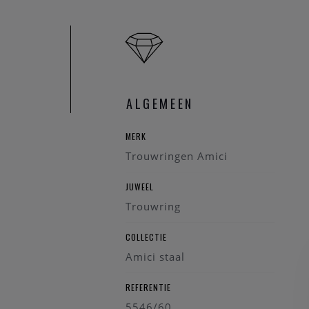
Omdat je zoveel voor 
Wil je graag dat je pa
dragen van een bijzon
Bij AMICI vind je rela
ALGEMEEN
zoek je goed betaalbar
een tijdloos elegant d
MERK
Zoek je een stoere atyp
Trouwringen Amici
voel je eerder iets v
keuze .
JUWEEL
Trouwring
COLLECTIE
Amici staal
REFERENTIE
5546/60