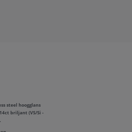
ess steel hoogglans
14ct briljant
(VS/Si -
.
een.