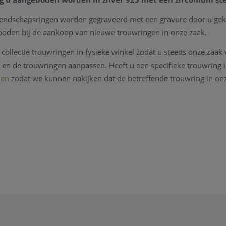
iendschapsringen worden gegraveerd met een gravure door u gek
oden bij de aankoop van nieuwe trouwringen in onze zaak.
collectie trouwringen in fysieke winkel zodat u steeds onze zaak 
en de trouwringen aanpassen. Heeft u een specifieke trouwring 
den
zodat we kunnen nakijken dat de betreffende trouwring in onz
uwringen volgen de dag (goud) prijs en schommelen regelmatig. U
uwring opvragen
.
ouwringen online aan te kopen neemt u
even contact
op zodat we d
e dagprijs van de trouwringen, maat van de ring (
met behulp van
kan eveneens rekenen op een cadeautje.
e. Verbondenheid.