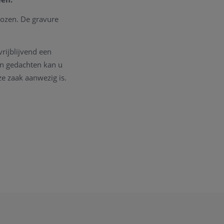
ozen. De gravure
vrijblijvend een
in gedachten kan u
e zaak aanwezig is.
 kan de correcte
e juiste informatie;
 deze
PDF
)
, gravure