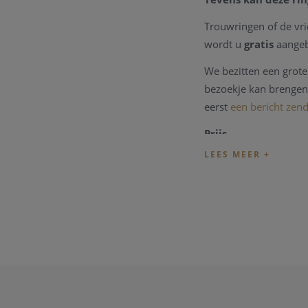
Trouwringen of de vr
wordt u
gratis
aangeb
We bezitten een grote 
bezoekje kan brengen 
eerst
een bericht zen
Prijs
De prijzen van de tro
dagprijs van
deze tro
Online aankopen
Indien u wenst de tr
de correcte en huidig
kunnen bespreken. U 
Vriendschap. Liefd