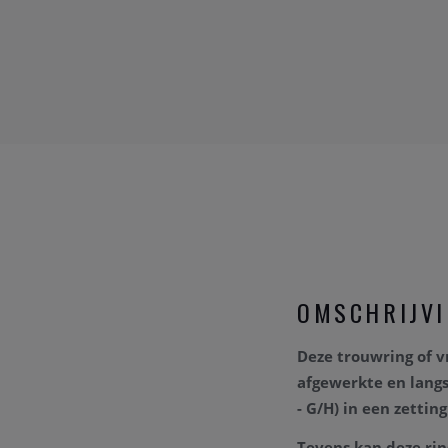
OMSCHRIJV
Deze trouwring of 
afgewerkte en lan
- G/H) in een zettin
Tevens kan deze rin