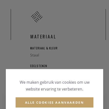
elkaar betekent
rtner je ring draagt? Toon aan iedereen in je omgeving dat jullie e
dere AMICI ring!
tie- en vriendschapsringen in diverse stijlen, materialen en prijskl
MATERIAAL
e hippe ringen? Of, wil je eindelijk, na zoveel jaar samenzijn, je
esign?
MATERIAAL & KLEUR
ische ring in zwart staal? Of gewoon iets dat perfect past bij jullie
Staal
oor de mooie symboliek van het lesbienne-, homo- of biseksuele te
EDELSTENEN
Briljant
We maken gebruik van cookies om uw
website ervaring te verbeteren.
ALLE COOKIES AANVAARDEN