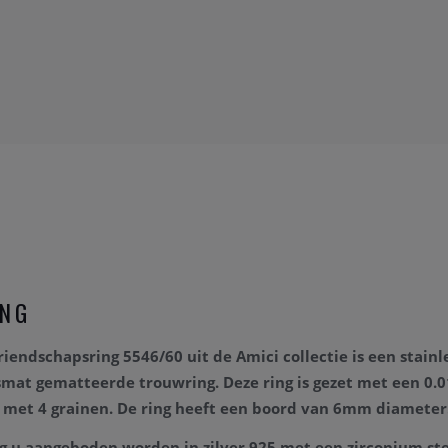
ING
vriendschapsring 5546/60
uit de Amici collectie is een
stainl
gsmat gematteerde
trouwring. Deze ring is gezet met een 0.0
g met 4 grainen. De ring
heeft een boord van 6mm diameter
g u aangeboden worden in zilver 925 met een zirconium st