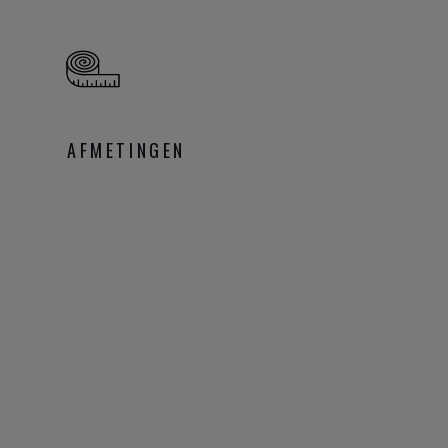
en koppel zijn door het
assen. Ben je jong en
AFMETINGEN
 partner verrassen met
 speciale lifestyle? Of
kens? Maak hier je