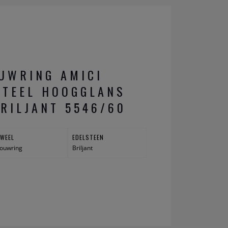
UWRING AMICI
STEEL HOOGGLANS
RILJANT 5546/60
UWEEL
EDELSTEEN
ouwring
Briljant