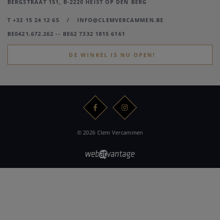
BERGSTRAAT 151, B-2220 HEIST OP DEN BERG
T +32 15 24 12 65
/
INFO@CLEMVERCAMMEN.BE
BE0421.672.262 -- BE62 7332 1815 6161
DE WINKEL IS NU OPEN!
© 2026 Clem Vercammen