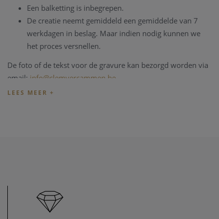
Een balketting is inbegrepen.
De creatie neemt gemiddeld een gemiddelde van 7
werkdagen in beslag. Maar indien nodig kunnen we
het proces versnellen.
De foto of de tekst voor de gravure kan bezorgd worden via
email:
info@clemvercammen.be
.
De vingerprint - foto - kan eveneens bezorgd worden via
email, of de vinger afdruk kan per post verzonden worden:
Bergstraat 151 -- 220 Heist-op-den-Berg. Let wel, hoe beter
de vingerafdruk, des te beter kunnen we deze lazeren op de
hanger.
Wenst u een hanger met een foto op de voorkant verder
persoanliseren én een extra gravure op de achterkant, kant
u het artikel kiezen mét de gravure op de achterkant.