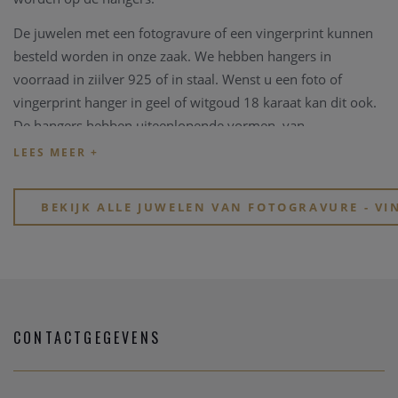
De juwelen met een fotogravure of een vingerprint kunnen
besteld worden in onze zaak. We hebben hangers in
voorraad in ziilver 925 of in staal. Wenst u een foto of
vingerprint hanger in geel of witgoud 18 karaat kan dit ook.
De hangers hebben uiteenlopende vormen, van
rechthoekige tot hartvormige hangers. Op de achterkant van
de hanger kan een teskt of een naam gegraveerd worden.
Asse juwelen zijn ook te vinden in onze zaak. We hebben
BEKIJK ALLE JUWELEN VAN FOTOGRAVURE - VI
een collectie asse juwelen waarop we een vingerprint
kunnen graveren.
CONTACTGEGEVENS