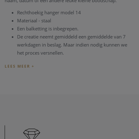
naam, datum of een andere leuke kleine boodschap.
Rechthoekig hanger model 14
Materiaal - staal
Een balketting is inbegrepen.
De creatie neemt gemiddeld een gemiddelde van 7
werkdagen in beslag. Maar indien nodig kunnen we
het proces versnellen.
De foto en/of de teksten voor de gravure kan bezorgd
worden via email:
info@clemvercammen.be
.
De vingerprint - foto - kan eveneens bezorgd worden via
email, of de vinger afdruk kan per post verzonden worden:
Bergstraat 151 -- 220 Heist-op-den-Berg. Let wel, hoe beter
de vingerafdruk, des te beter kunnen we deze lazeren op de
hanger.