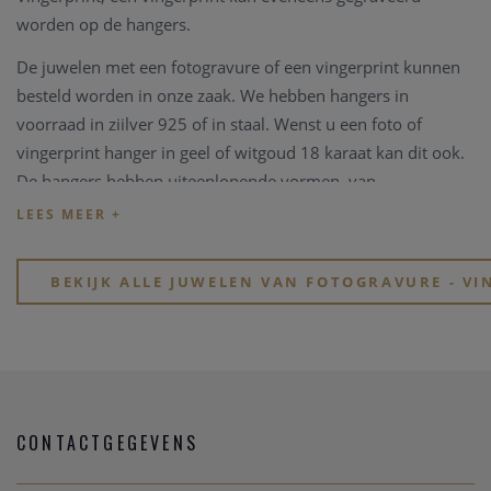
worden op de hangers.
De juwelen met een fotogravure of een vingerprint kunnen
besteld worden in onze zaak. We hebben hangers in
voorraad in ziilver 925 of in staal. Wenst u een foto of
vingerprint hanger in geel of witgoud 18 karaat kan dit ook.
De hangers hebben uiteenlopende vormen, van
rechthoekige tot hartvormige hangers. Op de achterkant van
de hanger kan een teskt of een naam gegraveerd worden.
Asse juwelen zijn ook te vinden in onze zaak. We hebben
BEKIJK ALLE JUWELEN VAN FOTOGRAVURE - VI
een collectie asse juwelen waarop we een vingerprint
kunnen graveren.
CONTACTGEGEVENS