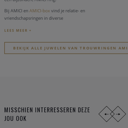
Bij AMICI en
AMICI-box
vind je relatie- en
vriendschapsringen in diverse
stijlen,
materialen
en
prijsklassen
. Ben je jong en zoek je
goed betaalbare hippe ringen? Of, wil je eindelijk, na zoveel
jaar samenzijn, je partner verrassen met een tijdloos elegant
design?
BEKIJK ALLE JUWELEN VAN TROUWRINGEN AMI
Zoek je een stoere atypische ring in
zwart staal
? Of gewoon
iets dat perfect past bij jullie speciale lifestyle? Of voel je
eerder iets voor de mooie symboliek van het lesbienne-,
homo- of biseksuele tekens?
MISSCHIEN INTERRESSEREN DEZE
JOU OOK