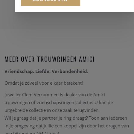
MEER OVER TROUWRINGEN AMICI
Vriendschap. Liefde. Verbondenheid.
Omdat je zoveel voor elkaar betekent!
Juwelier Clem Vercammen is dealer van de Amici
trouwringen of vrienschapsringen collectie. U kan de
uitgebreide collectie in onze zaak terugvinden.
Wil je graag dat je partner je ring draagt? Toon aan iedereen
in je omgeving dat jullie een koppel zijn door het dragen van
een bijzondere AMICI ring!