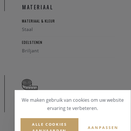
eerder iets voor de mooie symboliek van het lesbienne-,
MATERIAAL
homo- of biseksuele tekens? Maak hier je keuze .
MATERIAAL & KLEUR
Staal
EDELSTENEN
Briljant
We maken gebruik van cookies om uw website
AFMETINGEN
ervaring te verbeteren.
ALLE COOKIES
AANPASSEN
AANVAARDEN